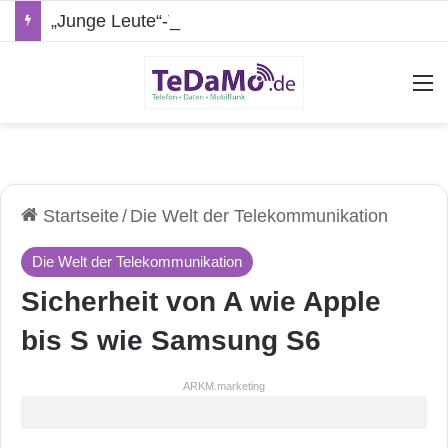
„Junge Leute“-Tarife: Marketing-Trick oder echte Vorteile?
A
Startseite
/
Die Welt der Telekommunikation
Die Welt der Telekommunikation
Sicherheit von A wie Apple
bis S wie Samsung S6
ARKM.marketing