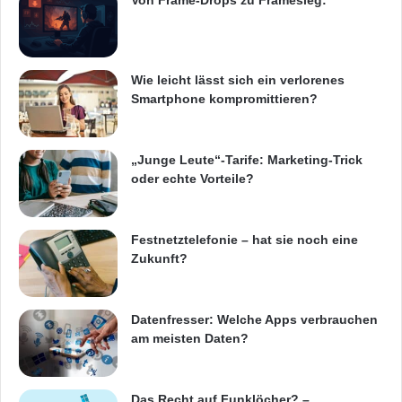
Unternehmens über eine Luftschnittstelle
konfiguriert werden. So können einzelnen
Token über das mobile Endgerät spontan und
Wie leicht lässt sich ein verlorenes
ortsunabhängig neue Berechtigungen
Smartphone kompromittieren?
zugewiesen werden.
„Junge Leute“-Tarife: Marketing-Trick
Technische Informationen für cgToken
oder echte Vorteile?
– Provider- und Gerätehersteller-unabhängiger
Festnetztelefonie – hat sie noch eine
Sicherheitsanker mit NFC-Fähigkeit in der
Zukunft?
Größe eines USB-Sticks für bluetoothfähige
Mobilgeräte
Datenfresser: Welche Apps verbrauchen
am meisten Daten?
– Die mitgelieferte Software beinhaltet:
Das Recht auf Funklöcher? –