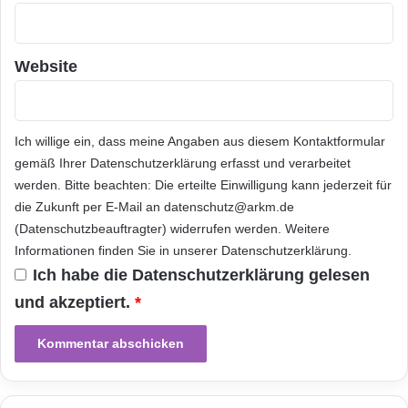
neues Smartphone benötigen oder Ihr altes
t
p
Gerät behalten möchten. Ein wichtiger Aspekt
h
o
ist auch das Datenvolumen, vor allem wenn
Website
n
Sie viel im Internet surfen oder Videos
e
e
streamen. Prüfen Sie die Laufzeit des Vertrags
n
Ich willige ein, dass meine Angaben aus diesem Kontaktformular
sowie die enthaltenen Leistungen wie Telefon-
t
gemäß Ihrer
Datenschutzerklärung
erfasst und verarbeitet
l
und SMS-Flatrates. Vergleichen Sie
werden. Bitte beachten: Die erteilte Einwilligung kann jederzeit für
a
die Zukunft per E-Mail an datenschutz@arkm.de
r
verschiedene Tarife von Anbietern wie
(Datenschutzbeauftragter) widerrufen werden. Weitere
v
Telekom,
Vodafone
oder Freenet, um das
Informationen finden Sie in unserer
Datenschutzerklärung
.
t
Ich habe die
Datenschutzerklärung
gelesen
beste Angebot für sich zu finden. Denken Sie
und akzeptiert.
*
auch an Zusatzoptionen wie internationales
Roaming, falls Sie häufig ins Ausland reisen.
Mit der richtigen Auswahl können Sie einen
passenden Vertrag mit attraktiven Konditionen