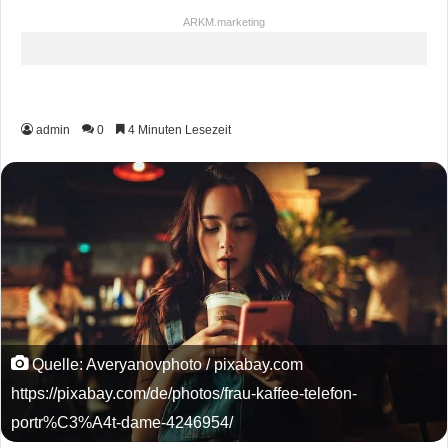
ARKM.marketing
admin
0
4 Minuten Lesezeit
Quelle: Averyanovphoto / pixabay.com
https://pixabay.com/de/photos/frau-kaffee-telefon-
portr%C3%A4t-dame-4246954/