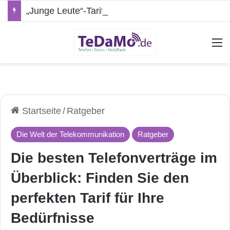
„Junge Leute“-Tarife: Marketing-Trick oder echte Vorteile?
A
Startseite
/
Ratgeber
Die Welt der Telekommunikation
Ratgeber
Die besten Telefonverträge im
Überblick: Finden Sie den
perfekten Tarif für Ihre
Bedürfnisse