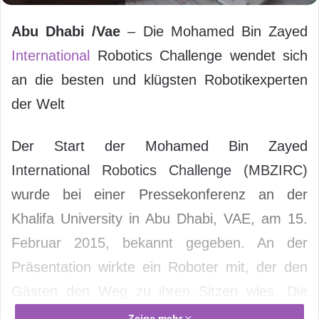
Abu Dhabi
/Vae
– Die Mohamed Bin Zayed
International
Robotics Challenge wendet sich
an die besten und klügsten Robotikexperten
der Welt
Der Start der Mohamed Bin Zayed
International Robotics Challenge (MBZIRC)
wurde bei einer Pressekonferenz an der
Khalifa University in Abu Dhabi, VAE, am 15.
Februar 2015, bekannt gegeben. An der
Präsentation wirkte ein Roboter mit, der den
Gästen den Weg zu ihren Sitzen wies. Die
MBZIRC wird von der Khalifa University in Abu
Zeige mehr