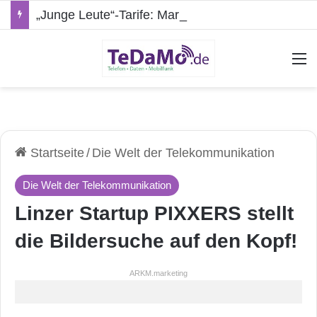
„Junge Leute“-Tarife: Marketing-Trick oder echte Vorteile?
A
Startseite
/
Die Welt der Telekommunikation
Die Welt der Telekommunikation
Linzer Startup PIXXERS stellt
die Bildersuche auf den Kopf!
ARKM.marketing