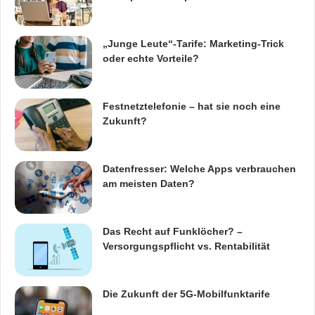
Hier geht’s zu [PIXXERS] (http://pixxers.com)
Team: Charlie Frauscher Felix Hessenberger
„Junge Leute“-Tarife: Marketing-Trick
Martin Haunschmid
oder echte Vorteile?
Quelle: (ots)
Festnetztelefonie – hat sie noch eine
Zukunft?
ARKM.marketing
Datenfresser: Welche Apps verbrauchen
am meisten Daten?
Agenturen
Apps
linz
Magazine
Das Recht auf Funklöcher? –
Versorgungspflicht vs. Rentabilität
PIXXERS
Unternehmen
Webseite
Wien
Die Zukunft der 5G-Mobilfunktarife