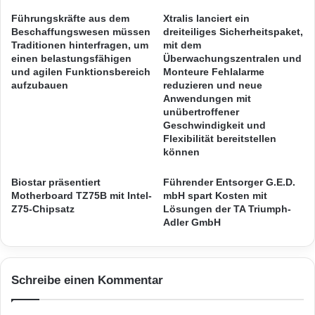
Perlflussdeltas, darunter auch in der
c
s
Führungskräfte aus dem
Xtralis lanciert ein
l
c
Sonderwirtschaftszone Shenzhen, werden seit
Beschaffungswesen müssen
dreiteiliges Sicherheitspaket,
i
h
Traditionen hinterfragen, um
mit dem
Längerem hohe Wachstumswerte verzeichnet.
n
e
einen belastungsfähigen
Überwachungszentralen und
g
r
und agilen Funktionsbereich
Monteure Fehlalarme
In diesem Teil Chinas ist die Konzentration
s
aufzubauen
reduzieren und neue
u
Anwendungen mit
ausländischer Unternehmen am höchsten.
m
m
unübertroffener
i
A
Weitere Informationen zu den einzelnen
Geschwindigkeit und
t
p
Flexibilität bereitstellen
Z
p
Niederlassungen finden Sie hier:
s-china.html [
können
e
l
-communications-china.html] Über NTT
n
e
Biostar präsentiert
Führender Entsorger G.E.D.
R
-
Communications NTT Communications (NTT
Motherboard TZ75B mit Intel-
mbH spart Kosten mit
o
N
Z75-Chipsatz
Lösungen der TA Triumph-
b
Com) bietet unter der Nutzung seiner
e
Adler GmbH
o
u
erstklassigen Cloud-optimierten Infrastruktur
t
h
i
e
und der globalen Ressourcen der NTT-Group
c
i
Schreibe einen Kommentar
Unternehmen sowie Dimension Data, NTT
s
t
R
e