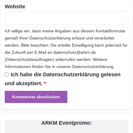
e
b
Website
r
http://www.ntt.com/index-e.html/
s
Orginal-Meldung:
Ich willige ein, dass meine Angaben aus diesem Kontaktformular
gemäß Ihrer
Datenschutzerklärung
erfasst und verarbeitet
ARKM.marketing
werden. Bitte beachten: Die erteilte Einwilligung kann jederzeit für
die Zukunft per E-Mail an datenschutz@arkm.de
(Datenschutzbeauftragter) widerrufen werden. Weitere
Informationen finden Sie in unserer
Datenschutzerklärung
.
Ich habe die
Datenschutzerklärung
gelesen
und akzeptiert.
Festnetz
*
Hardware
Informationstechnik
Internet
ITK
Telekommunikation
ARKM Eventpromo: