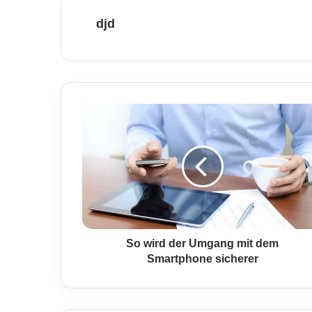
djd
S
o
w
i
r
d
d
e
r
U
So wird der Umgang mit dem
m
Smartphone sicherer
g
a
n