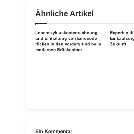
g
m
Ähnliche Artikel
i
t
d
e
Lebenszykluskostenrechnung
Experten di
und Einhaltung von Eurocode
Einkaufsorg
m
rücken in den Vordergrund beim
Zukunft
S
modernen Brückenbau
m
a
r
t
p
h
o
n
e
s
i
c
h
Ein Kommentar
e