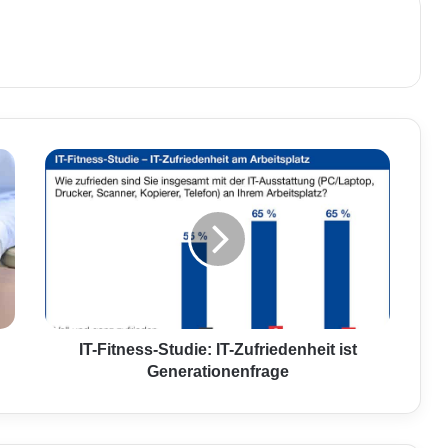
I
T
-
F
i
t
n
e
s
s
IT-Fitness-Studie: IT-Zufriedenheit ist
-
Generationenfrage
S
t
u