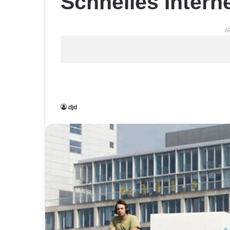
Schnelles Intern
A
djd