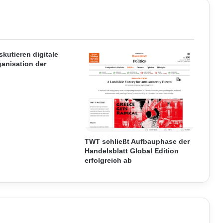
d
i
e
:
I
T
skutieren digitale
anisation der
-
Z
u
f
r
i
e
d
TWT schließt Aufbauphase der
e
Handelsblatt Global Edition
n
erfolgreich ab
h
e
i
t
i
s