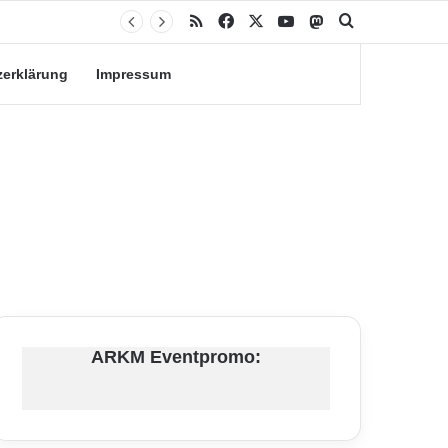
RSS
Facebook
X
YouTube
Mastodon
Suche nach
zerklärung
Impressum
ARKM Eventpromo: