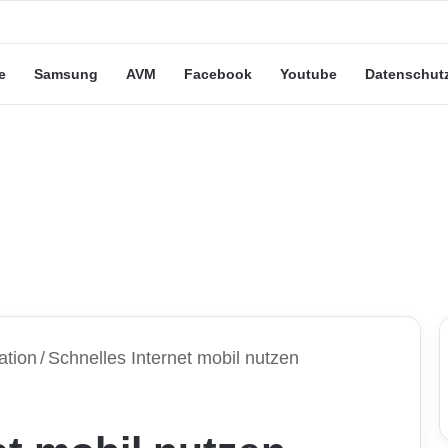
eute“-Tarife: Marketing-Trick oder echte Vorteile?
e
Samsung
AVM
Facebook
Youtube
Datenschut
ation
/
Schnelles Internet mobil nutzen