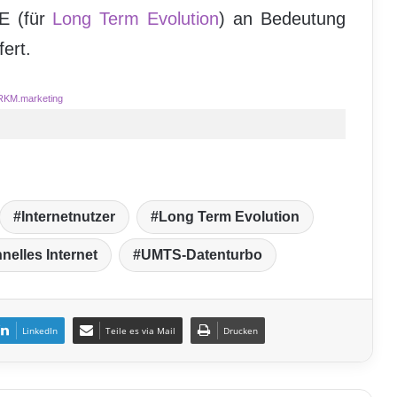
E (für
Long Term Evolution
) an Bedeutung
ert.
RKM.marketing
Internetnutzer
Long Term Evolution
nelles Internet
UMTS-Datenturbo
LinkedIn
Teile es via Mail
Drucken