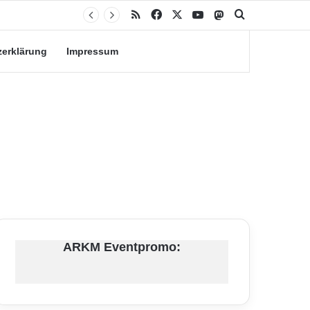
RSS
Facebook
X
YouTube
Mastodon
Suche nach
zerklärung
Impressum
ARKM Eventpromo: