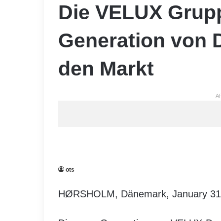
Die VELUX Grupp
Generation von 
den Markt
A
ots
HØRSHOLM, Dänemark, January 31,