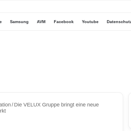
eute“-Tarife: Marketing-Trick oder echte Vorteile?
e
Samsung
AVM
Facebook
Youtube
Datenschut
ation
/
Die VELUX Gruppe bringt eine neue
rkt