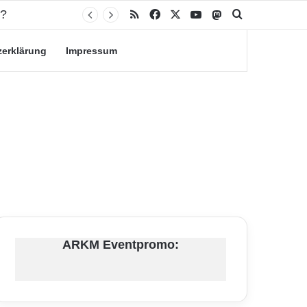
RSS
Facebook
X
YouTube
Mastodon
Suche nach
zerklärung
Impressum
ARKM Eventpromo: