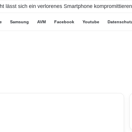
eute“-Tarife: Marketing-Trick oder echte Vorteile?
e
Samsung
AVM
Facebook
Youtube
Datenschut