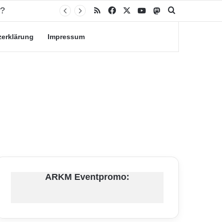
n?
RSS
Facebook
X
YouTube
Mastodon
Suche nach
zerklärung
Impressum
ARKM Eventpromo: