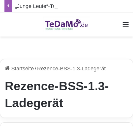
„Junge Leute“-Tarife: Marketing-Trick oder echte Vorteile?
A
Startseite
/
Rezence-BSS-1.3-Ladegerät
Rezence-BSS-1.3-
Ladegerät