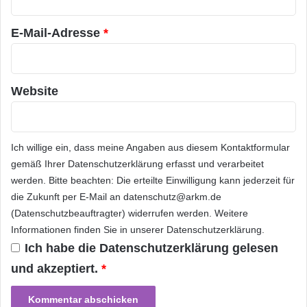
Leistungsaussagen – Service Kultur –
*
Welchen Stellenwert hat das Serviceverhalten
E-Mail-Adresse
*
beim Management? – Business Relationship
Management
Website
2.Tag: Service Management 2.0 – Was kommt
denn noch?
Ich willige ein, dass meine Angaben aus diesem Kontaktformular
gemäß Ihrer
Datenschutzerklärung
erfasst und verarbeitet
Der Wolke kann man sich nicht entziehen. Aus
werden. Bitte beachten: Die erteilte Einwilligung kann jederzeit für
die Zukunft per E-Mail an datenschutz@arkm.de
der Virtualisierungstechnik endstanden,
(Datenschutzbeauftragter) widerrufen werden. Weitere
entpuppen sich wahre Goldgruben von
Informationen finden Sie in unserer
Datenschutzerklärung
.
Anwendungen und scheinbar unbegrenzte
Ich habe die
Datenschutzerklärung
gelesen
Kapazitäten aus der Steckdose. Dadurch
und akzeptiert.
*
entstehen nun völlig neue Herausforderungen,