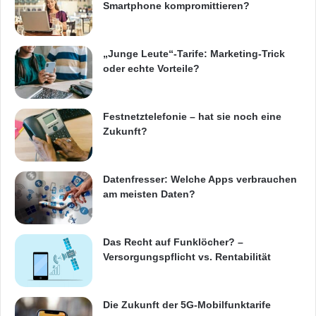
Smartphone kompromittieren?
Umrahmt wird der diesjährige Anlass durch
„Junge Leute“-Tarife: Marketing-Trick
einen Abend der besonderen Art.
oder echte Vorteile?
Teilnehmende, welche beide Forumstage
besuchen, sind zu einem Abendprogramm in
Festnetztelefonie – hat sie noch eine
entspannter Atmosphäre eingeladen. Dort
Zukunft?
können Kontakte zu Fachkollegen geknüpft
werden und die gewonnenen Eindrücke
Datenfresser: Welche Apps verbrauchen
am meisten Daten?
diskutiert werden. Für das gediegene
Nachtessen entführen wir alle in das neu
Das Recht auf Funklöcher? –
renovierte und historische Jugendstil-Hotel
Versorgungspflicht vs. Rentabilität
Paxmontana in Flüeli Ranft
(
http://www.paxmontana.ch
).
Die Zukunft der 5G-Mobilfunktarife