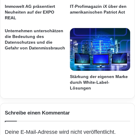
neben der Betriebssoftware bereits im Bereich
-
Immowelt AG präsentiert
IT-Profimagazin iX über den
A
der Hardware durch das iPad gewährleistet,
Neuheiten auf der EXPO
amerikanischen Patriot Act
u
REAL
welches ebenfalls auf dem AFA-Kongress
f
t
Unternehmen unterschätzen
kostenfrei für die erfolgreichsten System-
r
die Bedeutung des
Unternehmer ausgeteilt wurde. Einmal mehr,
i
Datenschutzes und die
Gefahr von Datenmissbrauch
t
dass hat diese Veranstaltung bewiesen,
t
A
prägen AFA und die System-Unternehmer
S
nachhaltig einen innovativ-nachhaltigen und an
A
Stärkung der eigenen Marke
M
durch White-Label-
den Bedürfnissen der Menschen orientierten
Lösungen
Entwicklungs- , Modernisierungs- und
Wandlungsprozess, der in der Branche
Schreibe einen Kommentar
seinesgleichen sucht.
Mehr
Informationen
zu AFA AG und System-
Deine E-Mail-Adresse wird nicht veröffentlicht.