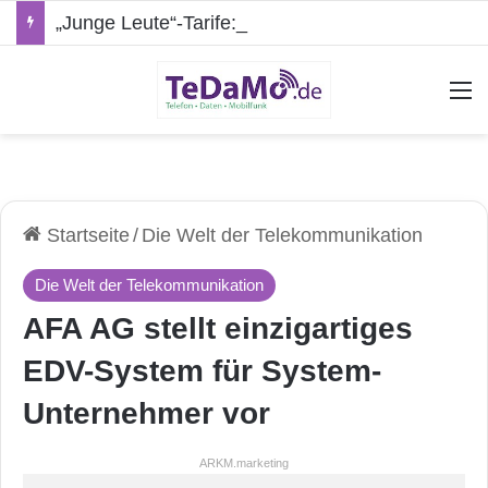
„Junge Leute“-Tarife: Marketing-Trick oder echte Vorteile?
A
Startseite
/
Die Welt der Telekommunikation
Die Welt der Telekommunikation
AFA AG stellt einzigartiges
EDV-System für System-
Unternehmer vor
ARKM.marketing