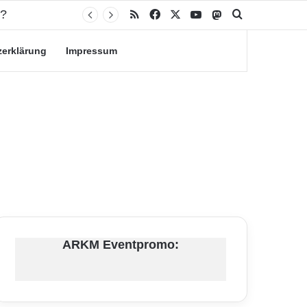
n?
RSS
Facebook
X
YouTube
Mastodon
Suche nach
zerklärung
Impressum
ARKM Eventpromo: