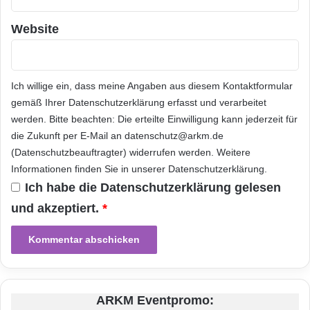
Über STRATO: STRATO ist der zweitgrößte
o
europäische Anbieter von Internet-
l
Website
l
Speicherplatz
und Web-Anwendungen. Dazu
e
r
zählen Online-Festplatten, Homepage-
Ich willige ein, dass meine Angaben aus diesem Kontaktformular
Komplettpakete, dedizierte und virtuelle Server
gemäß Ihrer
Datenschutzerklärung
erfasst und verarbeitet
werden. Bitte beachten: Die erteilte Einwilligung kann jederzeit für
sowie gehostete Unternehmenssoftware wie
die Zukunft per E-Mail an datenschutz@arkm.de
beispielsweise Online-Shops. STRATO hat
(Datenschutzbeauftragter) widerrufen werden. Weitere
mehr als 1,4 Millionen Kundenverträge aus
Informationen finden Sie in unserer
Datenschutzerklärung
.
Ich habe die
Datenschutzerklärung
gelesen
sechs Ländern und hostet 4 Millionen Domains
und akzeptiert.
*
in zwei TÜV-zertifizierten, klimaneutralen
Rechenzentren. STRATO ist ein Unternehmen
der Deutschen Telekom AG.
ARKM Eventpromo:
Orginal-Meldung: