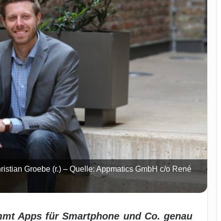
istian Groebe (r.) – Quelle: Appmatics GmbH c/o René
mmt Apps für Smartphone und Co. genau