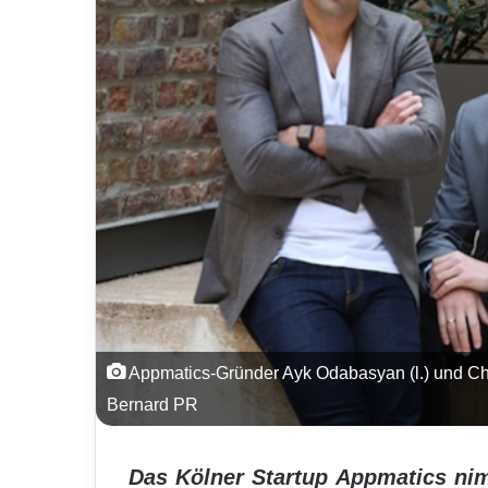
Appmatics-Gründer Ayk Odabasyan (l.) und Chr
Bernard PR
Das Kölner Startup Appmatics ni