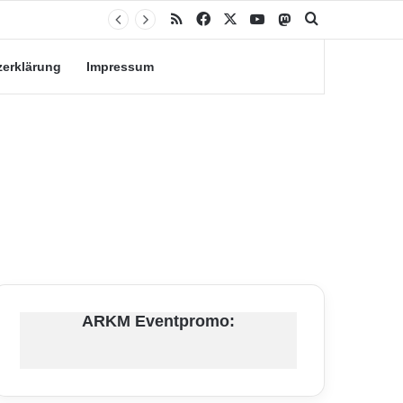
RSS
Facebook
X
YouTube
Mastodon
Suche nach
zerklärung
Impressum
ARKM Eventpromo: