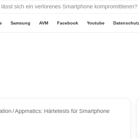
ute“-Tarife: Marketing-Trick oder echte Vorteile?
e
Samsung
AVM
Facebook
Youtube
Datenschut
ation
/
Appmatics: Härtetests für Smartphone