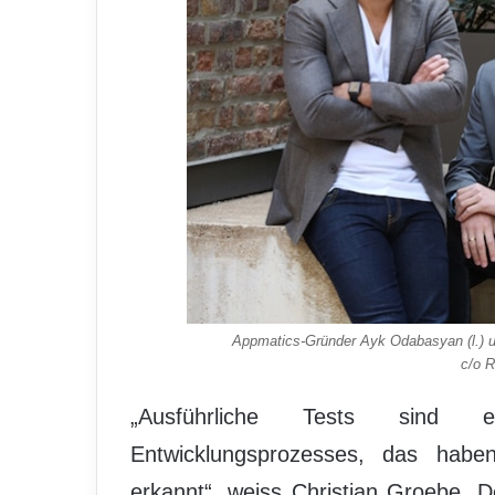
Appmatics-Gründer Ayk Odabasyan (l.) u
c/o 
„Ausführliche Tests sind ei
Entwicklungsprozesses, das haben
erkannt“, weiss Christian Groebe. D