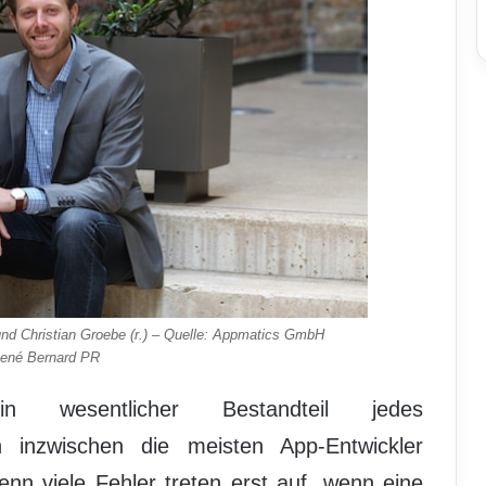
nd Christian Groebe (r.) – Quelle: Appmatics GmbH
René Bernard PR
n wesentlicher Bestandteil jedes
 inzwischen die meisten App-Entwickler
enn viele Fehler treten erst auf, wenn eine