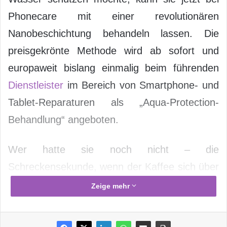
Phonecare mit einer revolutionären
Nanobeschichtung behandeln lassen. Die
preisgekrönte Methode wird ab sofort und
europaweit bislang einmalig beim führenden
Dienstleister
im Bereich von Smartphone- und
Tablet-Reparaturen als „Aqua-Protection-
Behandlung“ angeboten.
Wer hatte sie noch nicht – die
Schreckensekunde, wenn der Kaffee sich über
das Smartphone oder Tablet ergießt? Oder
Zeige mehr
Kopfhörer, die ihren Geist aufgeben, weil sie
beim Joggen mit Regen oder zu viel Schweiß