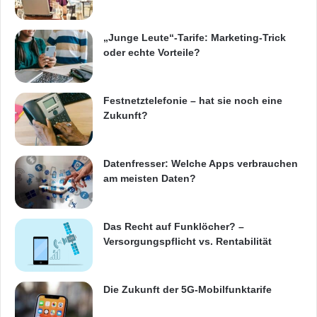
e
wasserabweisende Nanobeschichtung
r
„Junge Leute“-Tarife: Marketing-Trick
anbieten zu können“, so Daniel Nagel,
oder echte Vorteile?
Geschäftsführer von Phonecare, „Durch diese
Behandlung werden unnötige Kosten gespart,
Festnetztelefonie – hat sie noch eine
die bei einem teuren und komplizierten
Zukunft?
Wasserschaden auftreten. Wir wollen unsere
Kunden an dieser Innovation teilhaben lassen,
Datenfresser: Welche Apps verbrauchen
am meisten Daten?
um etwaige anfallende Kosten zu reduzieren.“
Auch wenn ein Smartphone – auch nicht nach
Das Recht auf Funklöcher? –
Versorgungspflicht vs. Rentabilität
der Aqua-Protection-Behandlung – nicht gleich
dauergebadet werden sollte, rettet die
Die Zukunft der 5G-Mobilfunktarife
Nanobeschichtung das Gerät vor der