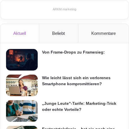
entscheidend dazu beitragen können, die
ARKM.marketing
Bundesagentur für Arbeit maßgeblich bei der
Umsetzung der neuen Data-Warehouse-
Strategie zu unterstützen.“
Aktuell
Beliebt
Kommentare
Orginal-Meldung:
Von Frame-Drops zu Framesieg:
ARKM.marketing
Wie leicht lässt sich ein verlorenes
Smartphone kompromittieren?
Festnetz
Hardware
„Junge Leute“-Tarife: Marketing-Trick
oder echte Vorteile?
Informationstechnik
Internet
ITK
Telekommunikation