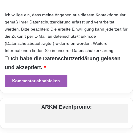
unsere Erfahrung in der
Prozessmodernisierung von öffentlichen
Ich willige ein, dass meine Angaben aus diesem Kontaktformular
gemäß Ihrer
Datenschutzerklärung
erfasst und verarbeitet
Wohlfahrtsorganisationen weltweit.“
werden. Bitte beachten: Die erteilte Einwilligung kann jederzeit für
die Zukunft per E-Mail an datenschutz@arkm.de
Ulrich Wilmsmann, Head of Business
(Datenschutzbeauftragter) widerrufen werden. Weitere
Informationen finden Sie in unserer
Datenschutzerklärung
.
Intelligence bei Atos: „Diese Aufträge sind eine
Ich habe die
Datenschutzerklärung
gelesen
Bestätigung für die Leistungen, die Atos
und akzeptiert.
*
innerhalb der letzten Jahre im Bereich
Business Intelligence bei der BA erbracht hat.
Mit Hilfe unseres Business Intelligence
Competence Centers in Nürnberg und der
ARKM Eventpromo:
genauen Kenntnis der Data-Warehouse-
Architektur unseres Kunden werden wir