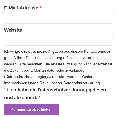
e
a
Darüber hinaus investiert The Benaroya
n
u
E-Mail-Adresse
*
a
e
Company lebhaft in Hightechfirmen in der
u
r
gesamten Region.
s
s
z
K
Website
u
e
Über Real Property Investors, LLC
b
e
a
n
u
H
Ich willige ein, dass meine Angaben aus diesem Kontaktformular
Real Property Investors, LLC wurde in 1986
e
i
gemäß Ihrer
Datenschutzerklärung
erfasst und verarbeitet
n
von Mike McKernan in Seattle gegründet, um
g
werden. Bitte beachten: Die erteilte Einwilligung kann jederzeit für
h
gewerbliche Immobilien im pazifischen
die Zukunft per E-Mail an datenschutz@arkm.de
M
(Datenschutzbeauftragter) widerrufen werden. Weitere
e
Nordwesten zu erwerben, zu vermieten und zu
Informationen finden Sie in unserer
Datenschutzerklärung
.
d
sanieren. Kürzlich – zusammen mit The
i
Ich habe die
Datenschutzerklärung
gelesen
a
Benaroya Company – abgewickelte Hightech-
und akzeptiert.
*
t
e
Projekte sind Erwerb und Umbau des Jabil
c
Circuit Building in Boise zu Büroräumen,
h