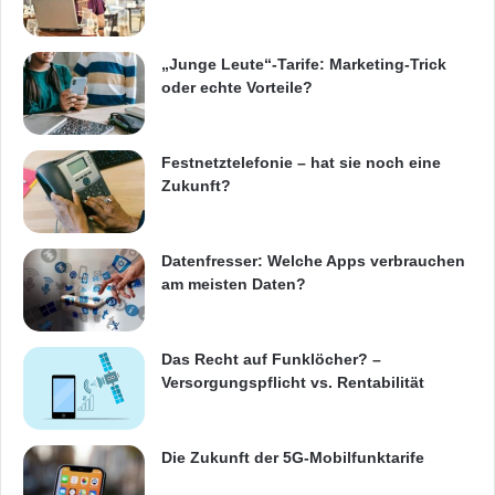
r
t
O’Keefe companies in Seattle wurde als
a
„Junge Leute“-Tarife: Marketing-Trick
O’Keefe Development Corporation in 1986 von
l
oder echte Vorteile?
l
Tom T. O’Keefe gegründet. O’Keefe
ö
companies erschliesst, erwirbt, vermarktet und
s
Festnetztelefonie – hat sie noch eine
u
Zukunft?
verwaltet ein vielfältiges Portfolio von
n
g
Datenzentrums-, Büro-, Industrie-,
e
Datenfresser: Welche Apps verbrauchen
Einzelhandels- und Mehrfamilienprojekten.
n
am meisten Daten?
a
O’Keefe companies hat bisher fast 400.000
u
s
Quadratmeter an gewerblichen
Das Recht auf Funklöcher? –
Immobilienprojekten erschlossen oder
Versorgungspflicht vs. Rentabilität
erworben.
Die Zukunft der 5G-Mobilfunktarife
Orginal-Meldung: