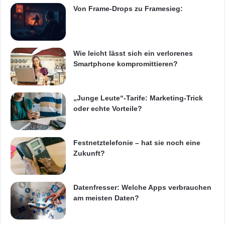
r
— IBM Mainframe
Von Frame-Drops zu Framesieg:
u
s
-
— AS/400
L
ö
Wie leicht lässt sich ein verlorenes
s
Smartphone kompromittieren?
— Unix Web site:
u
http://www.cybelesoft.com/zscope//
n
g
„Junge Leute“-Tarife: Marketing-Trick
e
oder echte Vorteile?
Orginal-Meldung:
n
d
a
ARKM.marketing
Festnetztelefonie – hat sie noch eine
r
Zukunft?
a
n
v
Datenfresser: Welche Apps verbrauchen
e
am meisten Daten?
r
Festnetz
Hardware
b
r