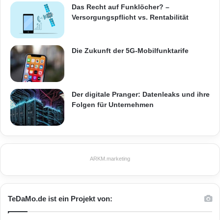
Informationstechnik
Internet
ITK
a
Das Recht auf Funklöcher? –
n
Versorgungspflicht vs. Rentabilität
Telekommunikation
n
t
e
Die Zukunft der 5G-Mobilfunktarife
n
Der digitale Pranger: Datenleaks und ihre
Folgen für Unternehmen
ARKM.marketing
TeDaMo.de ist ein Projekt von: