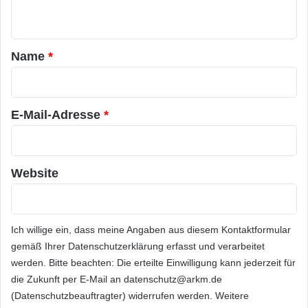
t
F
n
l
t
— Reiner HTML5/Javascript-Client
a
a
m
Name
*
e
r
— Sicher: kompatibel mit nativer Firewall
M
*
a
Anforderungen für z/Scope Anywhere v7.0
l
E-Mail-Adresse
*
Client für Terminalemulatoren:
w
a
r
— Unabhängig vom Betriebssystem
e
Website
?
a
— HTML5-kompatibler Web-Browser
u
s
Ich willige ein, dass meine Angaben aus diesem Kontaktformular
b
— Funktioniert mit Chromebooks, iPad,
gemäß Ihrer
Datenschutzerklärung
erfasst und verarbeitet
l
werden. Bitte beachten: Die erteilte Einwilligung kann jederzeit für
Tablets, usw.
i
die Zukunft per E-Mail an datenschutz@arkm.de
e
(Datenschutzbeauftragter) widerrufen werden. Weitere
s