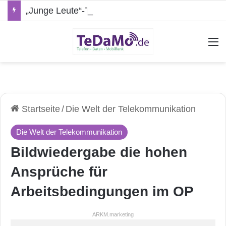
„Junge Leute“-Tarife: Marketing-Trick oder echte Vorteile?
A
Startseite
/
Die Welt der Telekommunikation
Die Welt der Telekommunikation
Bildwiedergabe die hohen
Ansprüche für
Arbeitsbedingungen im OP
ARKM.marketing