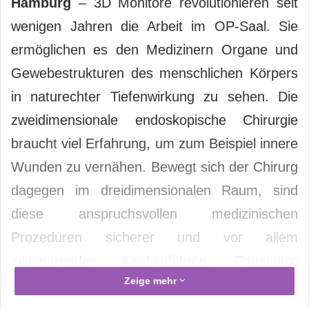
Hamburg
– 3D Monitore revolutionieren seit
wenigen Jahren die Arbeit im OP-Saal. Sie
ermöglichen es den Medizinern Organe und
Gewebestrukturen des menschlichen Körpers
in naturechter Tiefenwirkung zu sehen. Die
zweidimensionale endoskopische Chirurgie
braucht viel Erfahrung, um zum Beispiel innere
Wunden zu vernähen. Bewegt sich der Chirurg
dagegen im dreidimensionalen Raum, sind
diese anspruchsvollen medizinischen
Prozeduren sicherer und vor allem
zeitsparender durchzuführen. Panasonic
Zeige mehr
Healthcare bringt mit dem Modell EJ-
MDA32E2 (32 Zoll) einen neuen 3D-Monitor