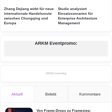
Größe 32 Zoll erhältlich.
a
A
l
W
Zhang Dejiang wirbt für neue
Studie analysiert
f
A
internationale Handelsroute
Einsatzszenarien für
ü
zwischen Chongqing und
Enterprise Architecture
R
Europa
Management
r
D
h
o
c
ARKM Eventpromo:
h
v
e
r
f
ü
ARKM.marketing
g
b
Quellenangabe: „obs/Panasonic Healthcare“
a
r
Aktuell
Beliebt
Kommentare
Präzision im OP-Saal dank ultrahoher
e
B
Tiefenschärfe und einzigartiger
a
Von Frame-Drops zu Framesieg: