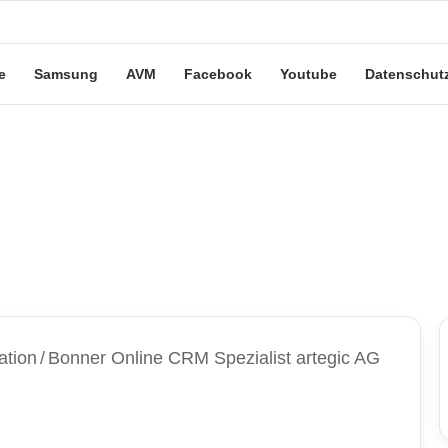
eute“-Tarife: Marketing-Trick oder echte Vorteile?
e
Samsung
AVM
Facebook
Youtube
Datenschut
ation
/
Bonner Online CRM Spezialist artegic AG