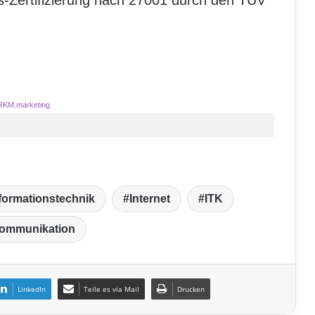
ts-Zertifizierung nach 27001 durch den TÜV
RKM.marketing
formationstechnik
Internet
ITK
kommunikation
LinkedIn
Teile es via Mail
Drucken