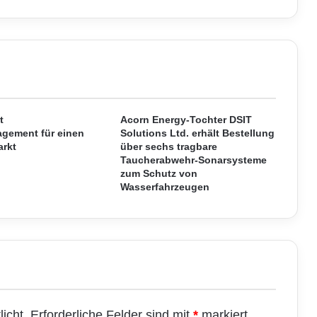
r
b
t
B
e
s
s
e
r
t
Acorn Energy-Tochter DSIT
gement für einen
B
Solutions Ltd. erhält Bestellung
arkt
über sechs tragbare
e
Taucherabwehr-Sonarsysteme
t
zum Schutz von
r
Wasserfahrzeugen
e
u
t
u
n
d
w
i
r
icht.
Erforderliche Felder sind mit
*
markiert