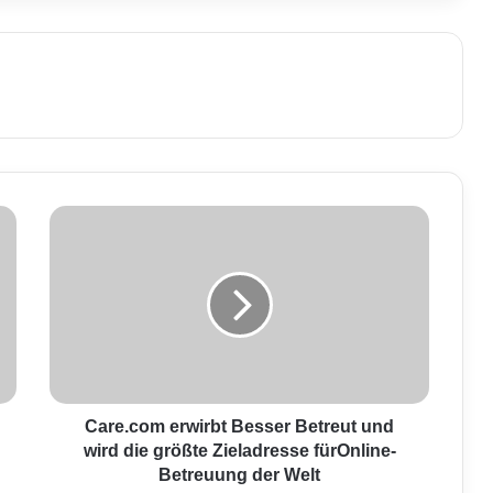
C
a
r
e
.
c
o
m
e
r
Care.com erwirbt Besser Betreut und
w
wird die größte Zieladresse fürOnline-
i
Betreuung der Welt