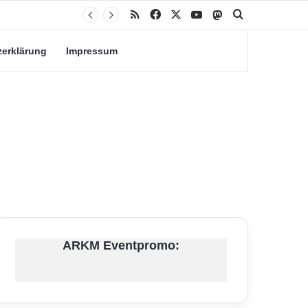
RSS
Facebook
X
YouTube
Mastodon
Suche nach
zerklärung
Impressum
ARKM Eventpromo: