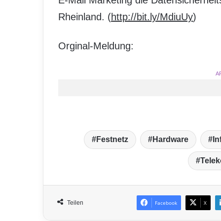
E-Mail Marketing die Datensicherhei
Rheinland. (
http://bit.ly/MdiuUy
)
Orginal-Meldung:
A
Festnetz
Hardware
In
Tele
Teilen
Facebook
X