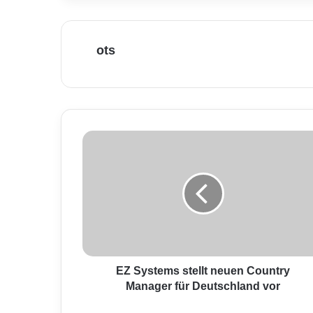
ots
E
Z
S
y
s
t
e
m
s
s
EZ Systems stellt neuen Country
t
Manager für Deutschland vor
e