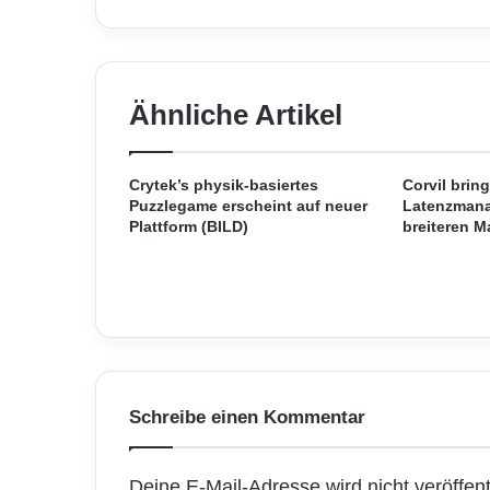
l
l
t
n
e
Ähnliche Artikel
u
e
n
C
Crytek’s physik-basiertes
Corvil bring
o
Puzzlegame erscheint auf neuer
Latenzmana
Plattform (BILD)
breiteren M
u
n
t
r
y
M
a
n
a
Schreibe einen Kommentar
g
e
r
Deine E-Mail-Adresse wird nicht veröffentl