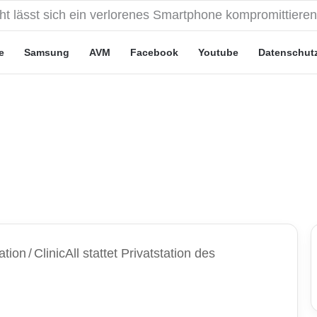
eute“-Tarife: Marketing-Trick oder echte Vorteile?
e
Samsung
AVM
Facebook
Youtube
Datenschut
ation
/
ClinicAll stattet Privatstation des