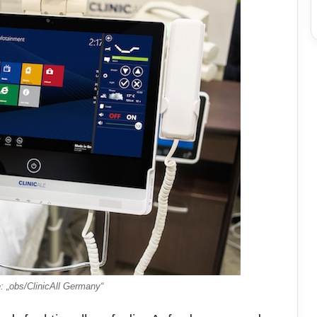
 „obs/ClinicAll Germany“