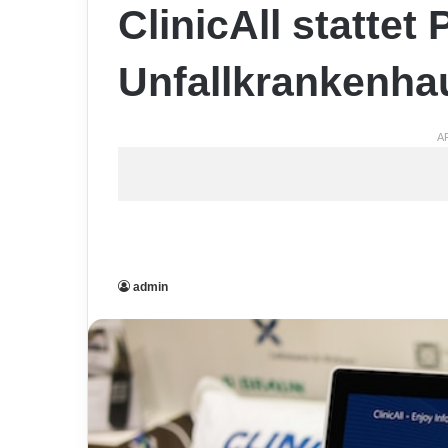
ClinicAll stattet 
Unfallkrankenha
A
admin