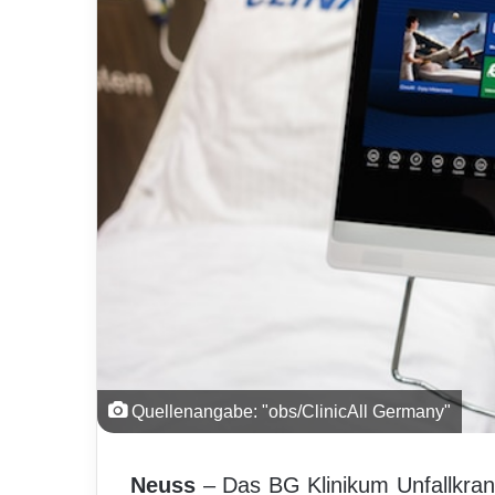
Quellenangabe: "obs/ClinicAll Germany"
Neuss
– Das BG Klinikum Unfallkran