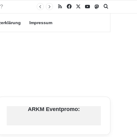
RSS
Facebook
X
YouTube
Mastodon
Suche nach
zerklärung
Impressum
ARKM Eventpromo: