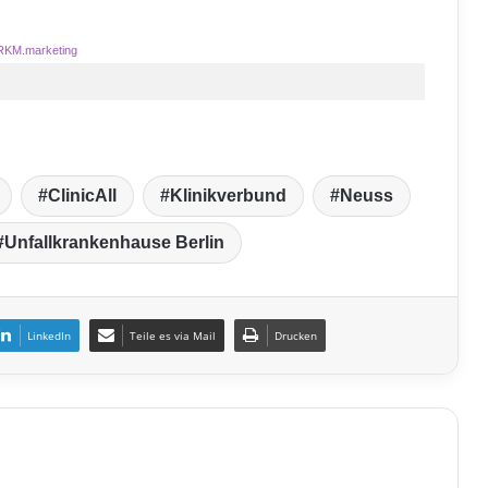
RKM.marketing
ClinicAll
Klinikverbund
Neuss
Unfallkrankenhause Berlin
LinkedIn
Teile es via Mail
Drucken