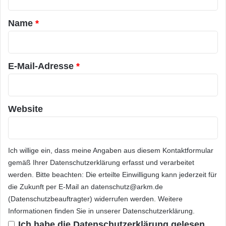
w
t
e
auf der jeweiligen Heft-DVD befinden. Unter
a
l
Name
*
http://www.computerbildspiele.de
finden die
t
r
H
Leser zahlreiche weitere Demos.
*
D
"
E-Mail-Adresse
*
Die neue COMPUTER BILD SPIELE ist ab
Mittwoch, 5. Dezember 2012, im Handel und
Website
nach wie vor in zwei Versionen erhältlich: als
Silber-Edition mit einer DVD für 3,80 Euro und
als Gold-Edition mit zwei DVDs für 5,80 Euro.
Ich willige ein, dass meine Angaben aus diesem Kontaktformular
gemäß Ihrer
Datenschutzerklärung
erfasst und verarbeitet
Orginal-Meldung:
werden. Bitte beachten: Die erteilte Einwilligung kann jederzeit für
die Zukunft per E-Mail an datenschutz@arkm.de
(Datenschutzbeauftragter) widerrufen werden. Weitere
ARKM.marketing
Informationen finden Sie in unserer
Datenschutzerklärung
.
Ich habe die
Datenschutzerklärung
gelesen