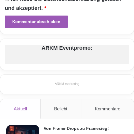
und akzeptiert.
*
Festnetz
Hardware
Informationstechnik
Internet
ITK
ARKM Eventpromo:
Telekommunikation
ARKM.marketing
Aktuell
Beliebt
Kommentare
Von Frame-Drops zu Framesieg: