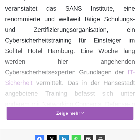
veranstaltet das SANS Institute, eine
renommierte und weltweit tätige Schulungs-
und Zertifizierungsorganisation, ein
Cybersicherheitstraining für Einsteiger im
Sofitel Hotel Hamburg. Eine Woche lang
werden hier angehenden
Cybersicherheitsexperten Grundlagen der
IT-
Sicherheit
vermittelt. Das in der Hansestadt
angebotene Training befasst sich unter
anderem mit Networking Concepts, Defense-in
Zeige mehr
Depth Strategien, Internet Security
Technologien sowie Secure Communication
und Windows- bzw. Unix/Linux Security.