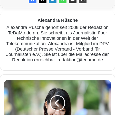
SEC401: Security Essentials Bootcamp
Style
Alexandra Rüsche
Alexandra Rüsche gehört seit 2009 der Redaktion
TeDaMo.de an. Sie schreibt als Journalistin über
SANS-Trainer Ian Reynolds zeigt auf, wie
technische Innovationen in der Welt der
Telekommunikation. Alexandra ist Mitglied im DPV
angehende Cybersicherheitsfachleute
(Deutscher Presse Verband - Verband für
Cyberattacken abwehren und vorbeugen
Journalisten e.V.). Sie ist über die Mailadresse der
Redaktion erreichbar: redaktion@tedamo.de
können. Des Weiteren lernen die Teilnehmer,
Schwachstellen
zu analysieren und
Sicherheitsmaßnahmen
in ihrem Unternehmen
N
zu etablieren, die ihnen dabei helfen sollen, zu
e
u
agieren anstatt nur zu reagieren. Die
e
A
Teilnahme am Kurs bereitet auf die GIAC
p
Security Essentials Certification (GSEC) der
p