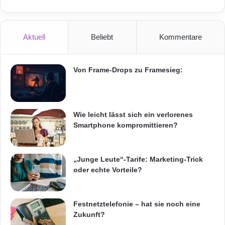
n
e
d
r
P
n
r
e
Aktuell
Beliebt
Kommentare
o
h
g
m
r
e
Von Frame-Drops zu Framesieg:
a
n
m
b
m
e
i
g
Wie leicht lässt sich ein verlorenes
e
i
Smartphone kompromittieren?
r
n
e
n
n
t
„Junge Leute“-Tarife: Marketing-Trick
b
b
oder echte Vorteile?
e
e
i
i
m
A
Festnetztelefonie – hat sie noch eine
n
Zukunft?