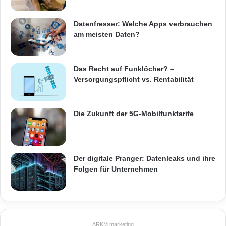
w
e
n
Datenfresser: Welche Apps verbrauchen
d
am meisten Daten?
e
r
Das Recht auf Funklöcher? –
Versorgungspflicht vs. Rentabilität
Die Zukunft der 5G-Mobilfunktarife
Der digitale Pranger: Datenleaks und ihre
Folgen für Unternehmen
ARKM.marketing