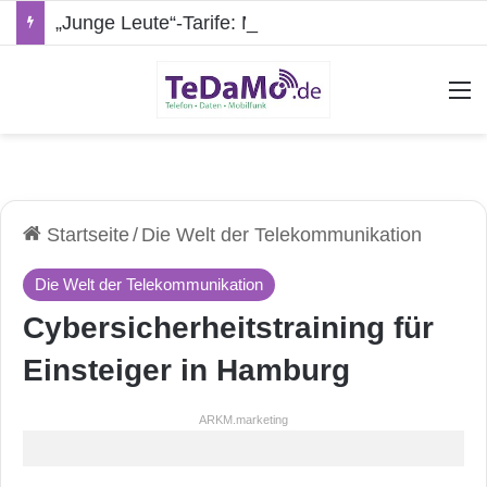
„Junge Leute“-Tarife: Marketing-Trick oder echte Vorteile?
A
Startseite
/
Die Welt der Telekommunikation
Die Welt der Telekommunikation
Cybersicherheitstraining für
Einsteiger in Hamburg
ARKM.marketing