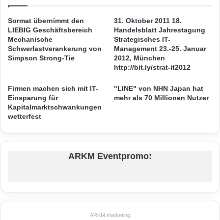
d
c
e
h
Cyberattacken
Cybersicherheitsexperten
Sormat übernimmt den
31. Oktober 2011 18.
r
:
LIEBIG Geschäftsbereich
Handelsblatt Jahrestagung
n
I
Cybersicherheitstraining
Einsteiger
Mechanische
Strategisches IT-
i
T
Schwerlastverankerung von
Management 23.-25. Januar
n
-
Simpson Strong-Tie
2012, München
Grundlagen
Internet Security
d
http://bit.ly/strat-it2012
S
e
i
IT-Sicherheit
Networking
n
Firmen machen sich mit IT-
"LINE" von NHN Japan hat
c
Einsparung für
mehr als 70 Millionen Nutzer
F
h
SANS Institute
Schulung
Training
Kapitalmarktschwankungen
e
e
wetterfest
r
r
i
h
e
e
n
i
ARKM Eventpromo:
s
t
p
i
i
n
e
U
l
n
e
t
ARKM.marketing