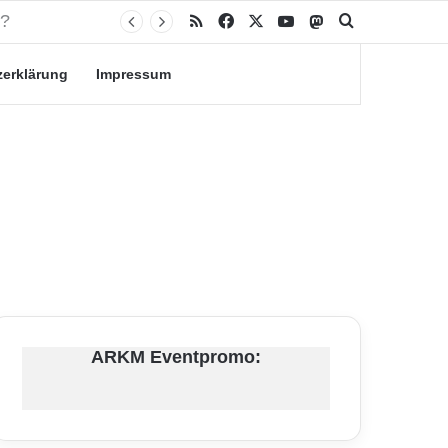
RSS
Facebook
X
YouTube
Mastodon
Suche nach
zerklärung
Impressum
ARKM Eventpromo: