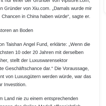
icht nur einer der Gründer von Vipstore.com,
hen Gründer von Xiu.com. „Damals wurde mir
ge Chancen in China haben würde“, sagte er.
storen an Boden
 Taishan Angel Fund, erklärte: „Wenn die
ächsten 10 oder 20 Jahren mit derselben
her, stellt der Luxuswarensektor
ete Geschäftschance dar.“ Die Voraussage,
nt von Luxusgütern werden würde, war das
r Investition.
im Land nie zu einem entsprechenden