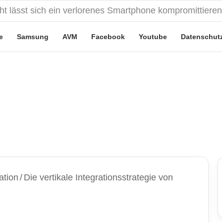
eute“-Tarife: Marketing-Trick oder echte Vorteile?
e
Samsung
AVM
Facebook
Youtube
Datenschut
ation
/
Die vertikale Integrationsstrategie von