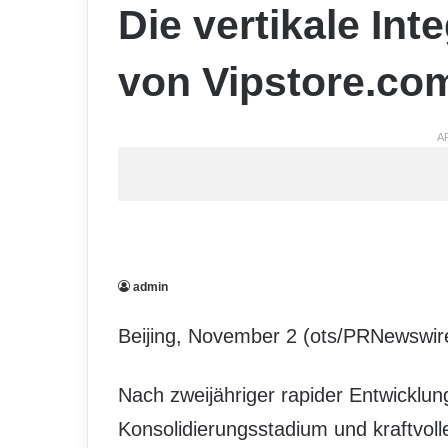
Die vertikale Int
von Vipstore.co
A
admin
Beijing, November 2 (ots/PRNewswir
Nach zweijähriger rapider Entwicklu
Konsolidierungsstadium und kraftvoll