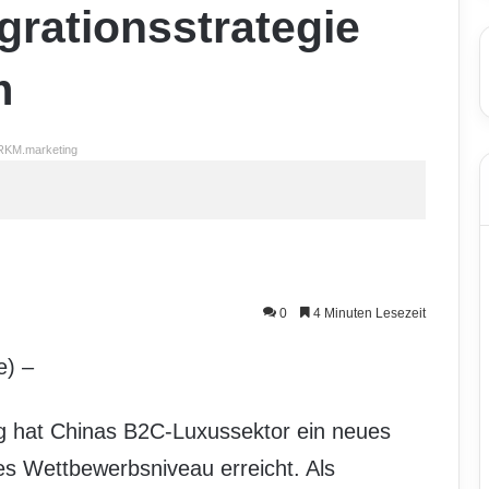
egrationsstrategie
m
RKM.marketing
0
4 Minuten Lesezeit
e) –
ng hat Chinas B2C-Luxussektor ein neues
es Wettbewerbsniveau erreicht. Als