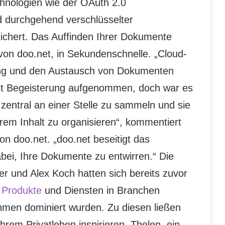
chnologien wie der OAuth 2.0
d durchgehend verschlüsselter
chert. Das Auffinden Ihrer Dokumente
 von doo.net, in Sekundenschnelle. „Cloud-
ung und den Austausch von Dokumenten
it Begeisterung aufgenommen, doch war es
 zentral an einer Stelle zu sammeln und sie
hrem Inhalt zu organisieren“, kommentiert
n doo.net. „doo.net beseitigt das
bei, Ihre Dokumente zu entwirren.“ Die
r und Alex Koch hatten sich bereits zuvor
n
Produkte
und Diensten in Branchen
ehmen dominiert wurden. Zu diesen ließen
hrem Privatleben inspirieren. Thelen, ein