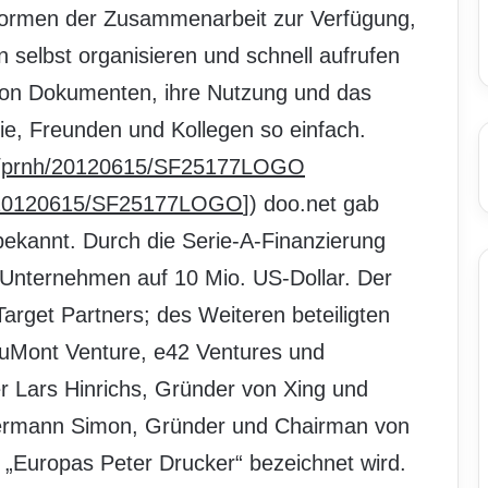
Formen der Zusammenarbeit zur Verfügung,
n selbst organisieren und schnell aufrufen
 von Dokumenten, ihre Nutzung und das
ie, Freunden und Kollegen so einfach.
om/prnh/20120615/SF25177LOGO
nh/20120615/SF25177LOGO
]) doo.net gab
ekannt. Durch die Serie-A-Finanzierung
s Unternehmen auf 10 Mio. US-Dollar. Der
Target Partners; des Weiteren beteiligten
DuMont Venture, e42 Ventures und
r Lars Hinrichs, Gründer von Xing und
Hermann Simon, Gründer und Chairman von
 „Europas Peter Drucker“ bezeichnet wird.