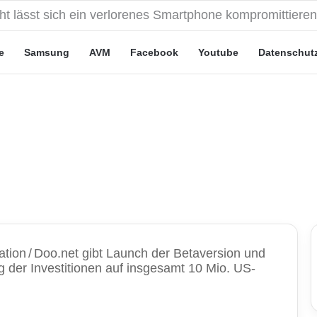
eute“-Tarife: Marketing-Trick oder echte Vorteile?
e
Samsung
AVM
Facebook
Youtube
Datenschut
ation
/
Doo.net gibt Launch der Betaversion und
 der Investitionen auf insgesamt 10 Mio. US-