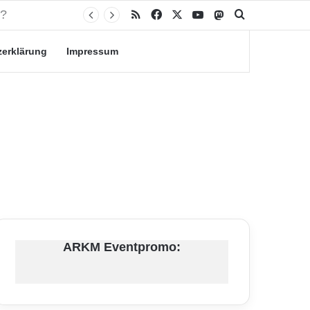
RSS
Facebook
X
YouTube
Mastodon
Suche nach
zerklärung
Impressum
ARKM Eventpromo: