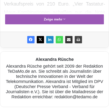
Verkaufspreis von 210 Euro. „Vier Tastatur-
Maus-Kombinationen schaffen nur die Note
Zeige mehr
ausreichend“, sagt COMPUTER BILD-
Redakteur Ingolf Leschke. „Dabei sind die
größten Schwachpunkte vor allem die billige
Verarbeitung und der hohe
Energieverbrauch
.“
Alexandra Rüsche
Alexandra Rüsche gehört seit 2009 der Redaktion
TeDaMo.de an. Sie schreibt als Journalistin über
technische Innovationen in der Welt der
Telekommunikation. Alexandra ist Mitglied im DPV
(Deutscher Presse Verband - Verband für
Journalisten e.V.). Sie ist über die Mailadresse der
Redaktion erreichbar: redaktion@tedamo.de