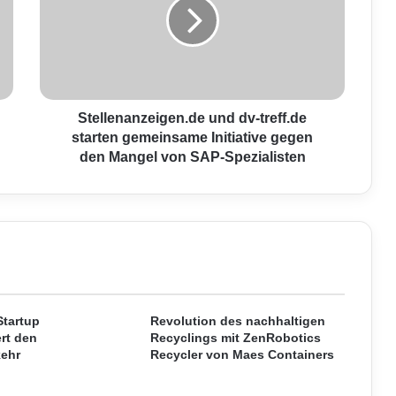
l
l
e
n
a
n
z
Stellenanzeigen.de und dv-treff.de
e
starten gemeinsame Initiative gegen
i
den Mangel von SAP-Spezialisten
g
e
n
.
d
e
u
n
d
Startup
Revolution des nachhaltigen
ert den
d
Recyclings mit ZenRobotics
kehr
Recycler von Maes Containers
v
-
t