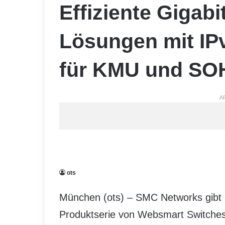
Effiziente Gigabi
Lösungen mit IP
für KMU und S
A
ots
München (ots) – SMC Networks gibt h
Produktserie von Websmart Switches