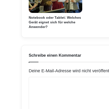
e
s
t
Notebook oder Tablet: Welches
e
Gerät eignet sich für welche
n
Anwender?
U
n
t
e
r
Schreibe einen Kommentar
n
e
h
Deine E-Mail-Adresse wird nicht veröffentl
m
e
K
n
s
o
-
m
C
h
m
e