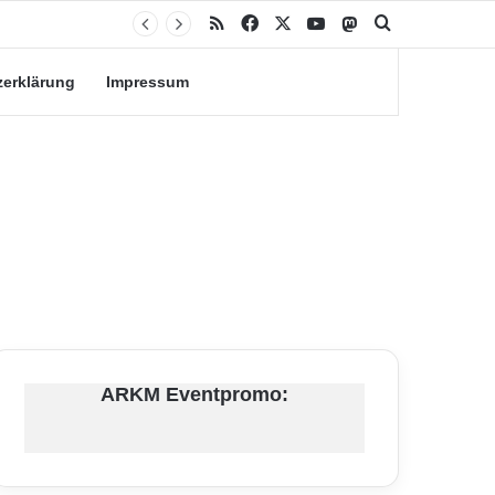
RSS
Facebook
X
YouTube
Mastodon
Suche nach
zerklärung
Impressum
ARKM Eventpromo: