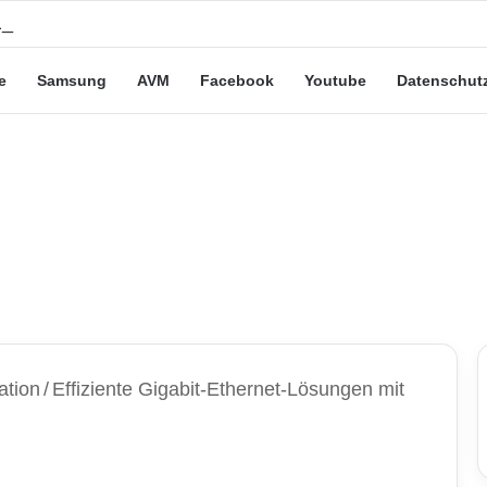
eute“-Tarife: Marketing-Trick oder echte Vorteile?
e
Samsung
AVM
Facebook
Youtube
Datenschut
ation
/
Effiziente Gigabit-Ethernet-Lösungen mit