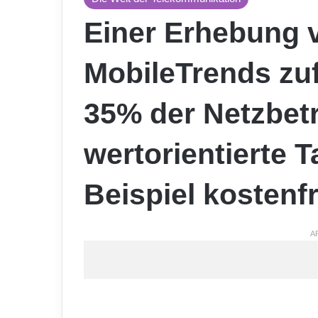
Einer Erhebung v
MobileTrends zuf
35% der Netzbetr
wertorientierte 
Beispiel kostenf
A