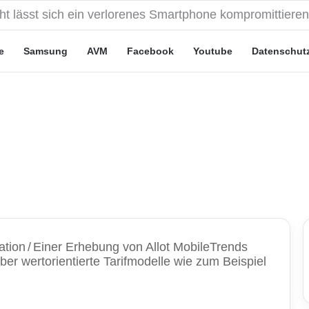
eute“-Tarife: Marketing-Trick oder echte Vorteile?
e
Samsung
AVM
Facebook
Youtube
Datenschut
ation
/
Einer Erhebung von Allot MobileTrends
ber wertorientierte Tarifmodelle wie zum Beispiel