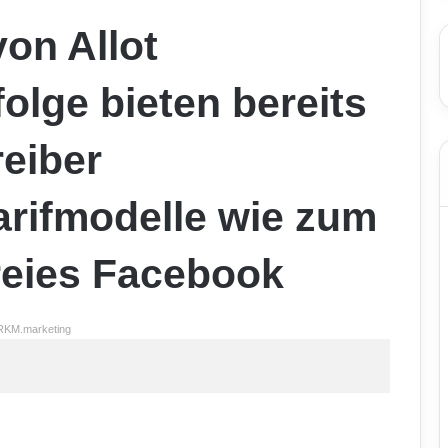
on Allot
olge bieten bereits
eiber
Tarifmodelle wie zum
reies Facebook
RKM.marketing