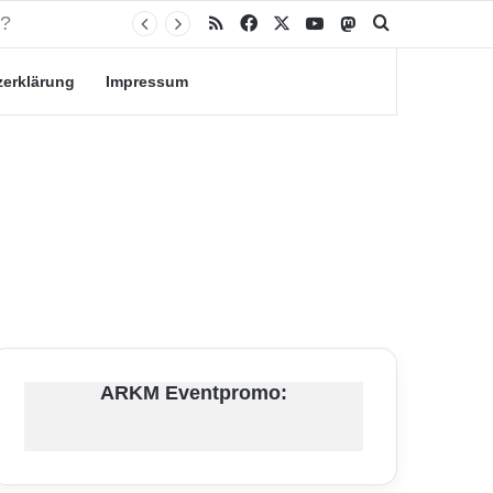
RSS
Facebook
X
YouTube
Mastodon
Suche nach
zerklärung
Impressum
ARKM Eventpromo: