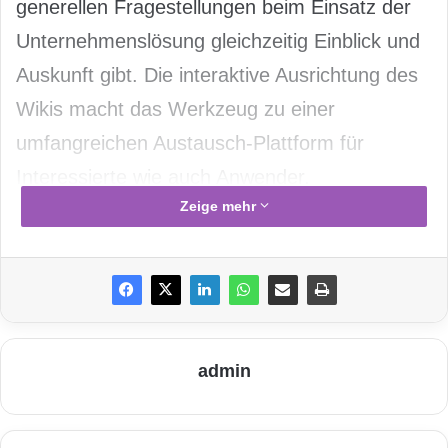
generellen Fragestellungen beim Einsatz der
Unternehmenslösung gleichzeitig Einblick und
Auskunft gibt. Die interaktive Ausrichtung des
Wikis macht das Werkzeug zu einer
umfangreichen Austausch-Plattform für
Interessierte wie auch Anwender.
Zeige mehr
Das neue ERP-Wiki ist der Online-Teil einer
neuen eEvolution-Community. Dabei handelt
es sich unter anderem um eine Gruppe von
ERP-Anwendern, die gemeinsam mit den
Produktverantwortlichen die
admin
Weiterentwicklung
von eEvolution mitgestalten können. Das
Gremium diskutiert einerseits fachliche