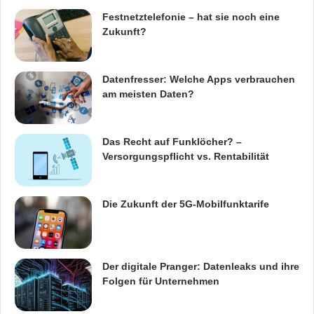
Schnelle und sofortige Wiederherstellung aller
Festnetztelefonie – hat sie noch eine
Zukunft?
E-Mails
Eine schnelle und einfache Wiederherstellung
Datenfresser: Welche Apps verbrauchen
am meisten Daten?
verlorener E-Mails spart nicht nur Zeit,
sondern verhindert unnötiges Aufblähen des
Das Recht auf Funklöcher? –
jeweiligen E-Mail Accounts.
Versorgungspflicht vs. Rentabilität
Compliance Richtlinien allesamt erfüllt
Die Zukunft der 5G-Mobilfunktarife
Selbstverständlich werden mit SX-MailArchive
die jeweiligen Compliance Richtlinien von
Der digitale Pranger: Datenleaks und ihre
Firmen sicher erfüllt. Kein noch so penibles
Folgen für Unternehmen
Firmen Audit kann hier ‚Punktabzüge‘