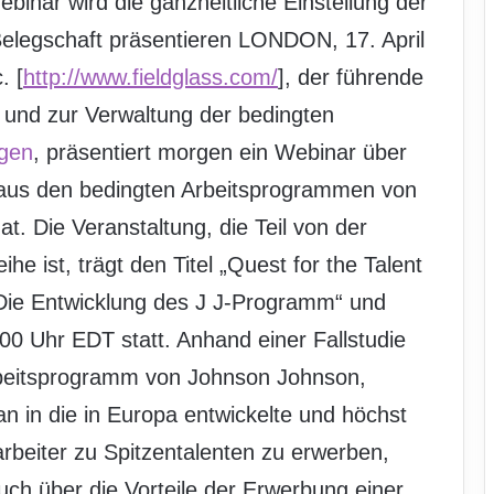
inar wird die ganzheitliche Einstellung der
 Belegschaft präsentieren LONDON, 17. April
. [
http://www.fieldglass.com/
], der führende
 und zur Verwaltung der bedingten
ngen
, präsentiert morgen ein Webinar über
e aus den bedingten Arbeitsprogrammen von
t. Die Veranstaltung, die Teil von der
he ist, trägt den Titel „Quest for the Talent
 Die Entwicklung des J J-Programm“ und
0 Uhr EDT statt. Anhand einer Fallstudie
rbeitsprogramm von Johnson Johnson,
n in die in Europa entwickelte und höchst
arbeiter zu Spitzentalenten zu erwerben,
uch über die Vorteile der Erwerbung einer