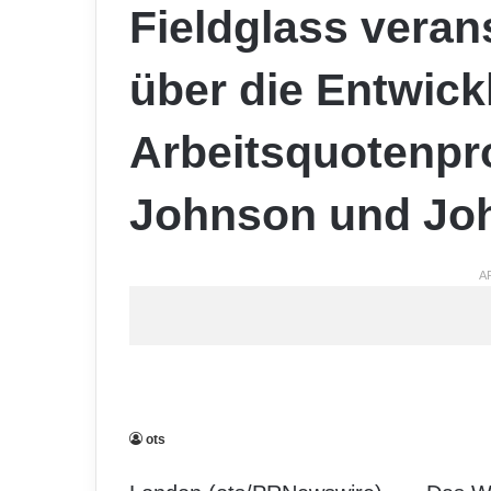
Fieldglass veran
über die Entwick
Arbeitsquotenp
Johnson und Jo
A
ots