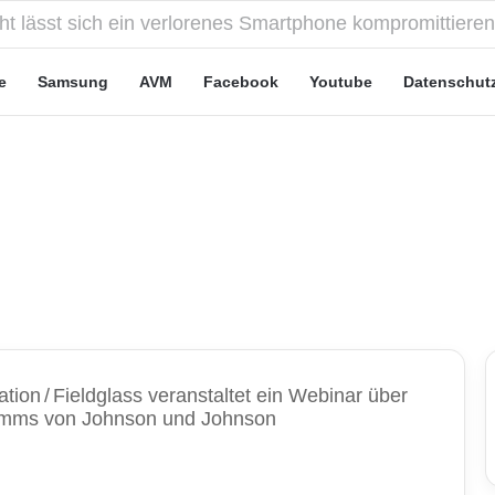
eute“-Tarife: Marketing-Trick oder echte Vorteile?
e
Samsung
AVM
Facebook
Youtube
Datenschut
ation
/
Fieldglass veranstaltet ein Webinar über
ramms von Johnson und Johnson