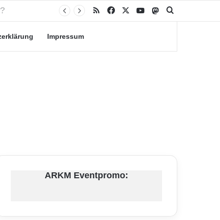
RSS
Facebook
X
YouTube
Mastodon
Suche nach
zerklärung
Impressum
ARKM Eventpromo: