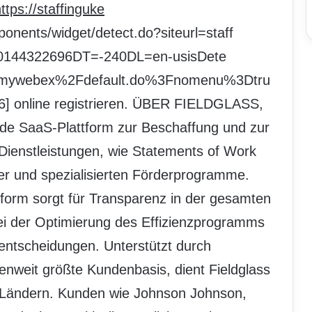
ttps://staffinguke
ents/widget/detect.do?siteurl=staff
0144322696DT=-240DL=en-usisDete
Fmywebex%2Fdefault.do%3Fnomenu%3Dtru
] online registrieren. ÜBER FIELDGLASS,
rende SaaS-Plattform zur Beschaffung und zur
 Dienstleistungen, wie Statements of Work
er und spezialisierten Förderprogramme.
tform sorgt für Transparenz in der gesamten
i der Optimierung des Effizienzprogramms
entscheidungen. Unterstützt durch
enweit größte Kundenbasis, dient Fieldglass
 Ländern. Kunden wie Johnson Johnson,