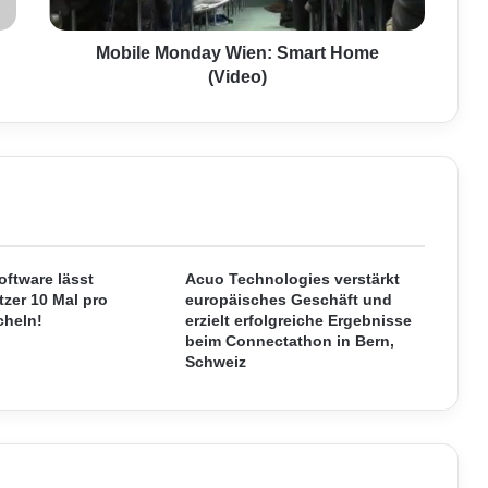
o
n
d
Mobile Monday Wien: Smart Home
a
(Video)
y
W
i
e
n
:
S
m
a
oftware lässt
Acuo Technologies verstärkt
zer 10 Mal pro
europäisches Geschäft und
r
cheln!
erzielt erfolgreiche Ergebnisse
t
beim Connectathon in Bern,
H
Schweiz
o
m
e
(
V
i