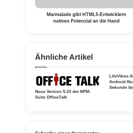
d
e
g
Marmalade gibt HTML5-Entwicklern
i
natives Potenzial an die Hand
b
t
H
T
M
Ähnliche Artikel
L
5
-
E
LifeVibes-S
Android-Nut
n
Sekunde lä
t
Neue Version 5.23 der BPM-
w
Suite OfficeTalk
i
c
k
l
e
r