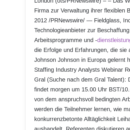
London (ots/PRNewswire) – – Das Web
Firma zur Verwaltung ihrer flexiblen
2012 /PRNewswire/ — Fieldglass, Inc
Technologieanbieter zur Beschaffung
Arbeitsprogramme und -
dienstleistu
die Erfolge und Erfahrungen, die si
Johnson Johnson in Europa gelernt ha
Staffing Industry Analysts Webinar Rei
Gral (Suche nach dem Gral Talent):
findet morgen um 15.00 Uhr BST/10.0
von dem anspruchsvoll bedingten A
werden die Teilnehmer lernen, wie ma
konkurrenzbetonte Alltäglichkeit Leih
aushandelt. Referenten diskutieren a