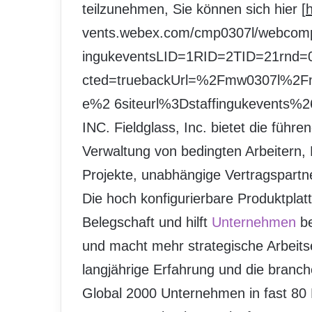
teilzunehmen, Sie können sich hier [
h
vents.webex.com/cmp0307l/webcompon
ingukeventsLID=1RID=2TID=21rnd=
cted=truebackUrl=%2Fmw0307l%2
e%2 6siteurl%3Dstaffingukevents%26
INC. Fieldglass, Inc. bietet die füh
Verwaltung von bedingten Arbeitern,
Projekte, unabhängige Vertragspartn
Die hoch konfigurierbare Produktplat
Belegschaft und hilft
Unternehmen
be
und macht mehr strategische Arbeits
langjährige Erfahrung und die branch
Global 2000 Unternehmen in fast 80