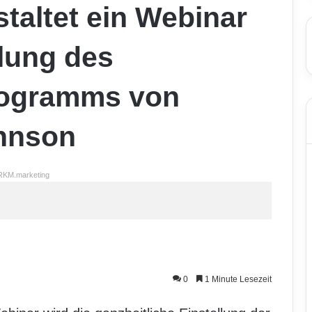
staltet ein Webinar
lung des
rogramms von
hnson
RKM.marketing
0
1 Minute Lesezeit