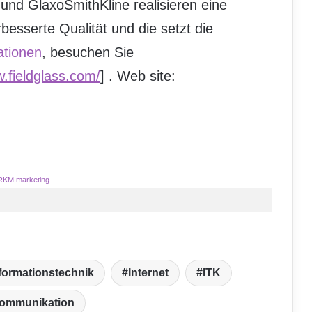
und GlaxoSmithKline realisieren eine
rbesserte Qualität und die setzt die
ationen
, besuchen Sie
w.fieldglass.com/
] . Web site:
RKM.marketing
formationstechnik
Internet
ITK
kommunikation