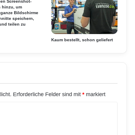
len Screenshot-
m
n hinzu, um
e
 ganze Bildschirme
r
nitte speichern,
z
nd teilen zu
i
e
l
Kaum bestellt, schon geliefert
l
e
L
e
i
s
t
u
icht.
Erforderliche Felder sind mit
*
markiert
n
g
s
f
ä
h
i