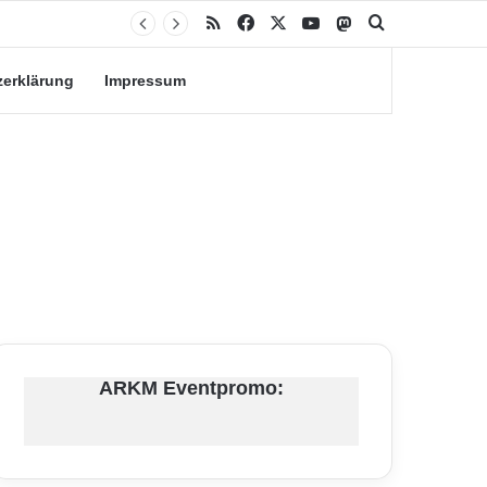
RSS
Facebook
X
YouTube
Mastodon
Suche nach
zerklärung
Impressum
ARKM Eventpromo: