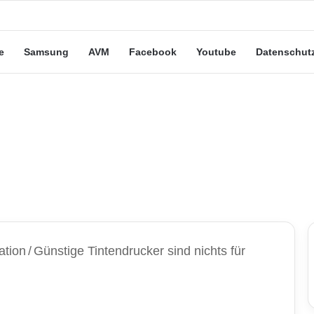
eute“-Tarife: Marketing-Trick oder echte Vorteile?
e
Samsung
AVM
Facebook
Youtube
Datenschut
ation
/
Günstige Tintendrucker sind nichts für