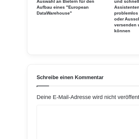
s
Auswahl an Bietern für den
und schnel
Aufbau eines "European
Assistente
t
DataWarehouse"
problemlos
e
oder Aussch
m
versenden u
o
können
b
i
l
e
G
r
u
Schreibe einen Kommentar
p
p
e
Deine E-Mail-Adresse wird nicht veröffentl
n
-
K
V
o
i
d
m
e
m
o