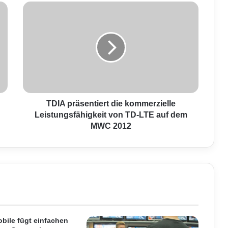
T
D
I
A
p
r
ä
s
e
n
TDIA präsentiert die kommerzielle
t
Leistungsfähigkeit von TD-LTE auf dem
i
MWC 2012
e
r
t
d
i
e
k
o
m
bile fügt einfachen