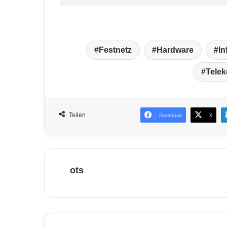
Festnetz
Hardware
In
Tele
Teilen
Facebook
X
ots