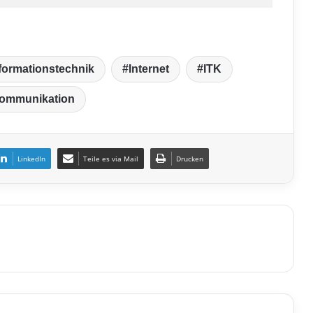
formationstechnik
Internet
ITK
kommunikation
LinkedIn
Teile es via Mail
Drucken