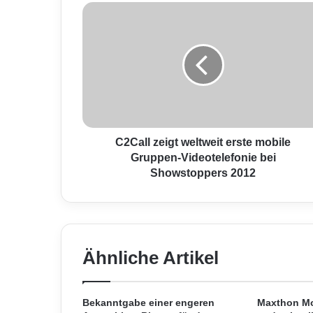
C
2
C
a
l
l
z
e
i
g
C2Call zeigt weltweit erste mobile
t
Gruppen-Videotelefonie bei
w
Showstoppers 2012
e
l
t
w
e
Ähnliche Artikel
i
t
e
r
Bekanntgabe einer engeren
Maxthon Mo