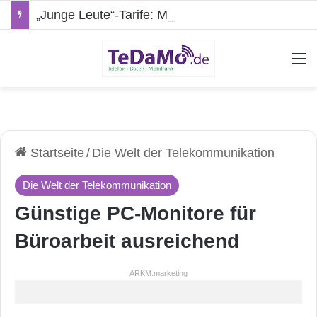
„Junge Leute“-Tarife: Marketing-Trick oder echte Vorteile?
A
Startseite
/
Die Welt der Telekommunikation
Die Welt der Telekommunikation
Günstige PC-Monitore für
Büroarbeit ausreichend
ARKM.marketing