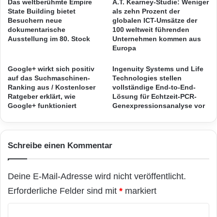
Das weltberühmte Empire
A.T. Kearney-Studie: Weniger
Modelle. USB-Verteiler bringt kein Kandidat im
s
s
State Building bietet
als zehn Prozent der
i
t
Besuchern neue
globalen ICT-Umsätze der
COMPUTERBILD-Test mit,
Lautsprecher
hat
m
e
dokumentarische
100 weltweit führenden
U
Ausstellung im 80. Stock
Unternehmen kommen aus
nur einer an Bord. Auch die
i
Europa
n
m
Anschlussmöglichkeiten sind begrenzt: Die
t
C
e
Google+ wirkt sich positiv
Ingenuity Systems und Life
O
Geräte von Asus, Packard Bell und Samsung
auf das Suchmaschinen-
Technologies stellen
r
M
Ranking aus / Kostenloser
vollständige End-to-End-
müssen mit einem analogen Bildsignal-
n
P
Ratgeber erklärt, wie
Lösung für Echtzeit-PCR-
e
U
Eingang (VGA) auskommen. Die anderen
Google+ funktioniert
Genexpressionsanalyse vor
h
T
m
E
Kandidaten bieten immerhin einen
e
R
zusätzlichen DVI-Eingang, der mit seiner
n
B
Schreibe einen Kommentar
"
I
digitalen Signalübertragung ein etwas
L
schärferes Bild zustande bringt.
D
Deine E-Mail-Adresse wird nicht veröffentlicht.
-
Erforderliche Felder sind mit
*
markiert
T
So auch der Viewsonic VA2248-LED
e
K
s