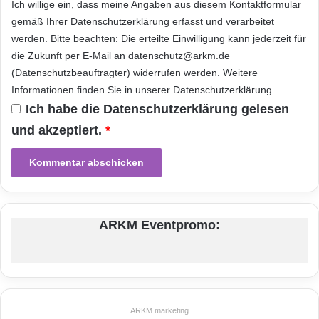
Ich willige ein, dass meine Angaben aus diesem Kontaktformular
deutlich besser.
gemäß Ihrer
Datenschutzerklärung
erfasst und verarbeitet
werden. Bitte beachten: Die erteilte Einwilligung kann jederzeit für
die Zukunft per E-Mail an datenschutz@arkm.de
Wer sparen will, der fährt mit dem
(Datenschutzbeauftragter) widerrufen werden. Weitere
COMPUTERBILD-Preis-Leistungs-Sieger gut:
Informationen finden Sie in unserer
Datenschutzerklärung
.
Ich habe die
Datenschutzerklärung
gelesen
Der Asus VW227D (Testergebnis: 2,40; Preis:
und akzeptiert.
*
87 Euro) zeigt eine ordentliche Bildqualität, hat
aber nur einen analogen VGA-Eingang.
Mehr Tests unter:
www.computerbild.de/tests
ARKM Eventpromo:
Orginal-Meldung:
ARKM.marketing
ARKM.marketing