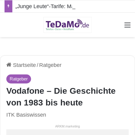
„Junge Leute“-Tarife: Marketing-Trick oder echte Vorteile?
A
Startseite
/
Ratgeber
Ratgeber
Vodafone – Die Geschichte
von 1983 bis heute
ITK Basiswissen
ARKM.marketing