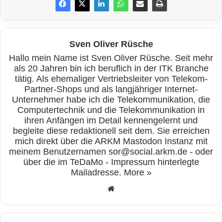
als erster Mobilfunkanbieter in Großbritannien
ein nationales Netzwerk. Seitdem haben sie
ihren Service stetig weiterentwickelt und
Sven Oliver Rüsche
ermöglichen heute Millionen von Menschen
Hallo mein Name ist Sven Oliver Rüsche. Seit mehr
als 20 Jahren bin ich beruflich in der ITK Branche
auf der ganzen Welt eine schnelle,
tätig. Als ehemaliger Vertriebsleiter von Telekom-
zuverlässige und sichere Kommunikation.
Partner-Shops und als langjähriger Internet-
Unternehmer habe ich die Telekommunikation, die
Heute bietet Vodafone Mobilfunk, Festnetz,
Computertechnik und die Telekommunikation in
ihren Anfängen im Detail kennengelernt und
Breitband, TV und Cloud-Dienste an. Se
begleite diese redaktionell seit dem. Sie erreichen
haben ihren Kunden auch Zugang zu
mich direkt über die ARKM Mastodon Instanz mit
meinem Benutzernamen sor@social.arkm.de - oder
innovativen Technologien wie
5G
und IoT
über die im TeDaMo - Impressum hinterlegte
geboten.
Mailadresse.
More »
We
Das englische Kommunikationsunternehmen
bse
ite
ist nicht nur ein Anbieter von