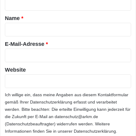
System for Mobile Communications
)
t
Netzwerk in Großbritannien und Irland
a
Name
*
eingerichtet – ein Wegweiser für die
r
Einführung von 3G- und 4G-Netzwerken in der
*
E-Mail-Adresse
*
Zukunft. Seitdem hat Vodafone sein Netzwerk
weltweit ausgebaut und ist inzwischen in über
30 Ländern vertreten.
Website
3. 1994 – Expansion nach UK,
USA und Japan
Ich willige ein, dass meine Angaben aus diesem Kontaktformular
gemäß Ihrer
Datenschutzerklärung
erfasst und verarbeitet
1994 war ein bedeutender Wendepunkt für
werden. Bitte beachten: Die erteilte Einwilligung kann jederzeit für
die Zukunft per E-Mail an datenschutz@arkm.de
das Unternehmen Vodafone. In diesem Jahr
(Datenschutzbeauftragter) widerrufen werden. Weitere
expandierte das Unternehmen nach USA und
Informationen finden Sie in unserer
Datenschutzerklärung
.