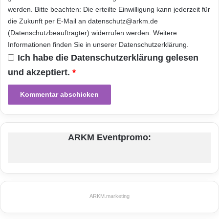
werden. Bitte beachten: Die erteilte Einwilligung kann jederzeit für
Die Haufe Gruppe steht für integrierte
die Zukunft per E-Mail an datenschutz@arkm.de
Arbeitsplatzlösungen zur erfolgreichen
(Datenschutzbeauftragter) widerrufen werden. Weitere
Informationen finden Sie in unserer
Datenschutzerklärung
.
Gestaltung von Unternehmensprozessen. Sie
Ich habe die
Datenschutzerklärung
gelesen
ist Deutschlands führendes Medien- und
und akzeptiert.
*
Softwarehaus für Fachinformationen und -
portale, (Cloud Computing-) Applikationen,
eProcurement, Online-Communitys sowie
Personal- und Organisationsentwicklung. Aus
ARKM Eventpromo:
den Kernbereichen eines erfolgreichen
Verlags- und Softwaregeschäftes hat sie sich
zu einem umfassenden Lösungsanbieter
ARKM.marketing
digitaler und webbasierter Angebote
entwickelt.