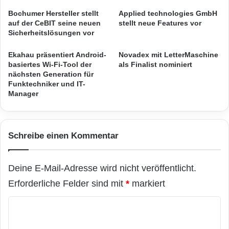
wechseln häufiger den Anbieter und sind
e
l
Bochumer Hersteller stellt
Applied technologies GmbH
n
r
auf der CeBIT seine neuen
stellt neue Features vor
gleichzeitig anspruchsvoller geworden. Die
E
u
Sicherheitslösungen vor
F
Akquisition von Neukunden mit traditionellen
n
Q
d
Ekahau präsentiert Android-
Novadex mit LetterMaschine
Marketingkampagnen wird somit immer
M
u
basiertes Wi-Fi-Tool der
als Finalist nominiert
E
m
nächsten Generation für
aufwendiger und teurer.
x
Funktechniker und IT-
d
Manager
c
a
e
s
Aktuelle Marktnews und Top-Themen aus der
l
S
Redaktion acquisa, Deutschlands führendem
l
m
Schreibe einen Kommentar
e
a
Magazin für dialogorientiertes Marketing,
n
r
finden Nutzer auf AnbieterCheck. Interviews,
c
t
Deine E-Mail-Adresse wird nicht veröffentlicht.
e
p
Checklisten und Glossare verschaffen dem
A
h
Erforderliche Felder sind mit
*
markiert
w
o
Anwender einen Überblick über aktuelle CRM-
a
n
K
Entwicklungen. Produktinformationen, Videos,
r
e
o
d
A