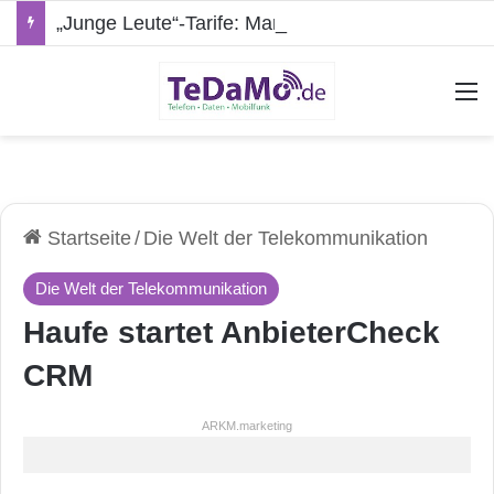
„Junge Leute“-Tarife: Marketing-Trick oder echte Vorteile?
A
Startseite
/
Die Welt der Telekommunikation
Die Welt der Telekommunikation
Haufe startet AnbieterCheck
CRM
ARKM.marketing