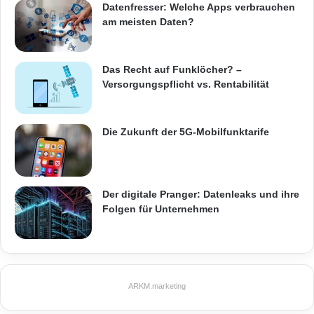
Datenfresser: Welche Apps verbrauchen
einen Umsatz von über 237 Mio. Euro erzielen
am meisten Daten?
(Vorjahr über 215 Mio. Euro).
Das Recht auf Funklöcher? –
Orginal-Meldung:
Versorgungspflicht vs. Rentabilität
ARKM.marketing
Die Zukunft der 5G-Mobilfunktarife
Der digitale Pranger: Datenleaks und ihre
Festnetz
Hardware
Folgen für Unternehmen
Informationstechnik
Internet
ITK
Telekommunikation
ARKM.marketing