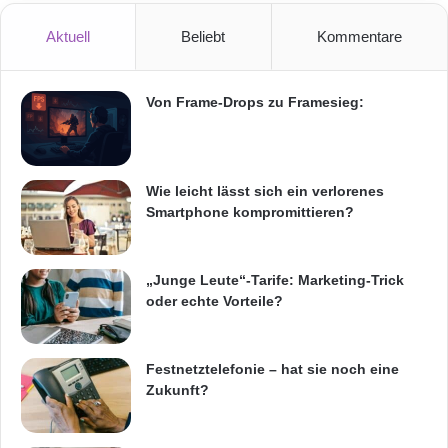
Aktuell
Beliebt
Kommentare
Das Freiburger Unternehmen beschäftigt über
1.250 Mitarbeiter im In- und Ausland. Die
Von Frame-Drops zu Framesieg:
Haufe Gruppe verfolgt eine internationale
Wachstumsstrategie, die durch das heutige
Produktportfolio
getragen und aufgrund der
Wie leicht lässt sich ein verlorenes
Smartphone kompromittieren?
erfolgreichen wechselseitigen Nutzung der
jeweiligen Kernkompetenzen und Stärken der
„Junge Leute“-Tarife: Marketing-Trick
einzelnen Unternehmen und Marken
oder echte Vorteile?
ausgebaut wird. So konnte die
Unternehmensgruppe trotz eines schwierigen
Festnetztelefonie – hat sie noch eine
Zukunft?
Markt- und Konjunkturumfeldes im
Geschäftsjahr 2012 (Juli 2011 bis Juni 2012)