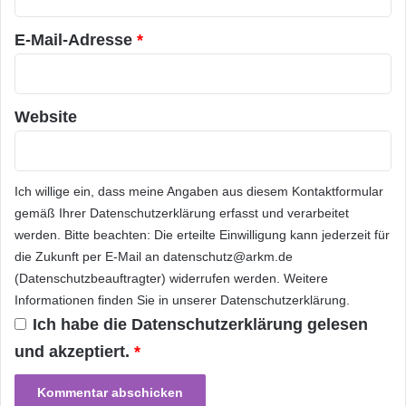
Brock weiterhin neue hochqualifizierte
*
Fachkräfte einstellen und das Partnerkonzept
E-Mail-Adresse
*
weiter ausbauen.
Website
Orginal-Meldung:
ARKM.marketing
Ich willige ein, dass meine Angaben aus diesem Kontaktformular
gemäß Ihrer
Datenschutzerklärung
erfasst und verarbeitet
werden. Bitte beachten: Die erteilte Einwilligung kann jederzeit für
die Zukunft per E-Mail an datenschutz@arkm.de
(Datenschutzbeauftragter) widerrufen werden. Weitere
Festnetz
Hardware
Informationen finden Sie in unserer
Datenschutzerklärung
.
Ich habe die
Datenschutzerklärung
gelesen
Informationstechnik
Internet
ITK
und akzeptiert.
*
Telekommunikation