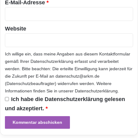
a
E-Mail-Adresse
*
„Informationsvisualisierung und Visual
u
Analytics“ ins Leben zu rufen, war ein
e
n
logischer Schritt“, sagt Dr.-Ing. Jörn
A
Website
b
Kohlhammer. Unter seiner Leitung werden sich
r
„Semantik-Visualisierung“ und „Visual
e
c
Ich willige ein, dass meine Angaben aus diesem Kontaktformular
Analytics“ in Zukunft gemeinsam neuen
h
gemäß Ihrer
Datenschutzerklärung
erfasst und verarbeitet
Herausforderungen
in der Visualisierung von
n
werden. Bitte beachten: Die erteilte Einwilligung kann jederzeit für
u
Datenbanken und Informationen stellen.
die Zukunft per E-Mail an datenschutz@arkm.de
n
(Datenschutzbeauftragter) widerrufen werden. Weitere
g
Informationen finden Sie in unserer
Datenschutzerklärung
.
v
Orginal-Meldung:
o
Ich habe die
Datenschutzerklärung
gelesen
n
und akzeptiert.
*
T
ARKM.marketing
e
l
e
f