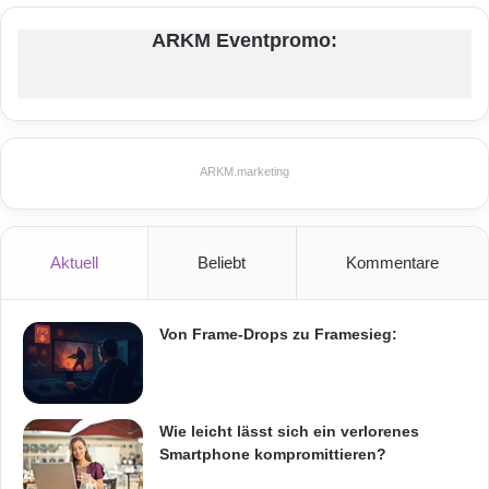
o
ARKM Eventpromo:
n
Festnetz
Hardware
g
u
Informationstechnik
Internet
ITK
t
h
Telekommunikation
a
ARKM.marketing
b
e
n
e
Aktuell
Beliebt
Kommentare
i
n
Von Frame-Drops zu Framesieg:
Wie leicht lässt sich ein verlorenes
Smartphone kompromittieren?