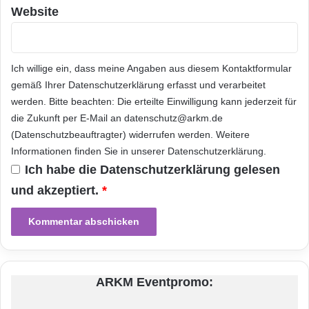
k
h
Website
t
e
i
In der Verbindung von Elektronik und
t
,
Mechanik, zum Beispiel auch in der
Ich willige ein, dass meine Angaben aus diesem Kontaktformular
a
Vernetzung und
Automatisierung
von
gemäß Ihrer
Datenschutzerklärung
erfasst und verarbeitet
u
werden. Bitte beachten: Die erteilte Einwilligung kann jederzeit für
c
Fahrzeugen und Logistikflüssen sieht der
h
die Zukunft per E-Mail an datenschutz@arkm.de
Vorsitzende der LMH-Geschäftsführung,
i
(Datenschutzbeauftragter) widerrufen werden. Weitere
n
Informationen finden Sie in unserer
Datenschutzerklärung
.
Theodor Maurer, „großes Potenzial“. „Dieser
s
Ich habe die
Datenschutzerklärung
gelesen
o
Bereich ist für Linde Material Handling ein
und akzeptiert.
*
z
wichtiges Innovations- und Technologiethema.
i
a
Wir werden deshalb unseren Geschäftsbereich
l
e
Elektronische Systeme und Antriebe gezielt
n
weiter entwickeln, um schnell und flexibel neue
N
ARKM Eventpromo:
e
Anwendungen
zu erschließen.“
t