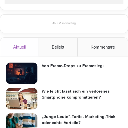
z
w
Orginal-Meldung:
e
r
ARKM.marketing
k
ARKM.marketing
e
n
Aktuell
Beliebt
Kommentare
Von Frame-Drops zu Framesieg:
Festnetz
Hardware
Informationstechnik
Internet
ITK
Telekommunikation
Wie leicht lässt sich ein verlorenes
Smartphone kompromittieren?
„Junge Leute“-Tarife: Marketing-Trick
oder echte Vorteile?