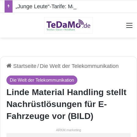
„Junge Leute“-Tarife: Marketing-Trick oder echte Vorteile?
A
Startseite
/
Die Welt der Telekommunikation
Die Welt der Telekommunikation
Linde Material Handling stellt
Nachrüstlösungen für E-
Fahrzeuge vor (BILD)
ARKM.marketing