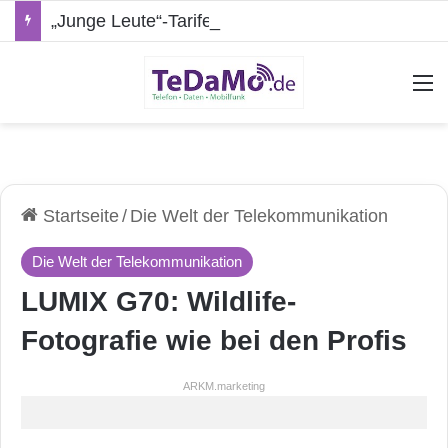
„Junge Leute“-Tarife: Marketing-Trick oder echte Vorteile?
A
Startseite
/
Die Welt der Telekommunikation
Die Welt der Telekommunikation
LUMIX G70: Wildlife-
Fotografie wie bei den Profis
ARKM.marketing