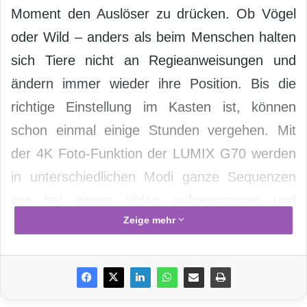
Moment den Auslöser zu drücken. Ob Vögel
oder Wild – anders als beim Menschen halten
sich Tiere nicht an Regieanweisungen und
ändern immer wieder ihre Position. Bis die
richtige Einstellung im Kasten ist, können
schon einmal einige Stunden vergehen. Mit
der 4K Foto-Funktion der LUMIX G70 werden
in unterschiedlichen Modi ganze Sequenzen
wie bei einem Video aufgenommen und
Zeige mehr
machen eine Auswahl der besten Bilder
möglich.
Mit der G70 gibt Panasonic ambitionierten