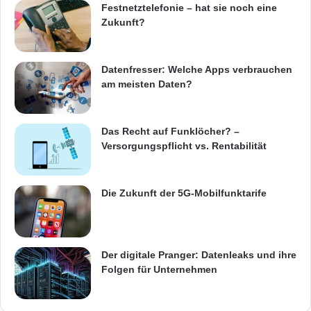
Festnetztelefonie – hat sie noch eine
u
persönliches Gespräch sind bereits vorab
Zukunft?
n
unter Tel. +49-(0)4263-9390-0 oder per E-Mail
g
an info@mesonic.com möglich.
Datenfresser: Welche Apps verbrauchen
am meisten Daten?
Quelle: PresseBox.
Das Recht auf Funklöcher? –
ARKM.marketing
Versorgungspflicht vs. Rentabilität
Die Zukunft der 5G-Mobilfunktarife
Audi
CeBIT in Hannover
Der digitale Pranger: Datenleaks und ihre
ERP-/CRM-Softwarehersteller mesonic
Folgen für Unternehmen
Geschäftsführer ABT Sportsline GmbH