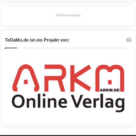
Hans-Jürgen Abt
mesonic
ARKM.marketing
Referenzanwender ABT Sportsline
Seat
VW
TeDaMo.de ist ein Projekt von: