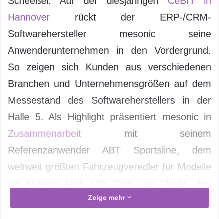
Scheeßel. Auf der diesjährigen
CeBIT in
Hannover
rückt der ERP-/CRM-
Softwarehersteller mesonic seine
Anwenderunternehmen in den Vordergrund.
So zeigen sich Kunden aus verschiedenen
Branchen und Unternehmensgrößen auf dem
Messestand des Softwareherstellers in der
Halle 5. Als Highlight präsentiert mesonic in
Zusammenarbeit
mit seinem
Referenzanwender ABT Sportsline, dem
weltweit größten Fahrzeugveredler für Modelle
der Marken Audi, VW, Seat und Skoda, den
Zeige mehr
ABT RS5-R.