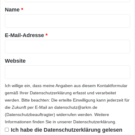
63 Prozent der Bundesbürger kennen, gilt als
s
a
Name
*
J
Synonym für höchste Sicherheitsstandards.
r
a
Die Technologiegebiete des VDE:
h
*
r
Informationstechnik, Energietechnik,
E-Mail-Adresse
*
e
s
Medizintechnik, Mikroelektronik, Mikro- und
2
Nanotechnik sowie Automation.
0
Website
1
1
Orginal-Meldung:
a
u
Ich willige ein, dass meine Angaben aus diesem Kontaktformular
s
ARKM.marketing
gemäß Ihrer
Datenschutzerklärung
erfasst und verarbeitet
g
e
werden. Bitte beachten: Die erteilte Einwilligung kann jederzeit für
z
die Zukunft per E-Mail an datenschutz@arkm.de
e
(Datenschutzbeauftragter) widerrufen werden. Weitere
i
Informationen finden Sie in unserer
Datenschutzerklärung
.
c
Ich habe die
Datenschutzerklärung
gelesen
Festnetz
Hardware
h