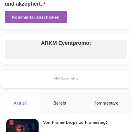
n
und akzeptiert.
*
Informationstechnik
Internet
ITK
e
t
Telekommunikation
ARKM Eventpromo:
ARKM.marketing
Aktuell
Beliebt
Kommentare
Von Frame-Drops zu Framesieg: