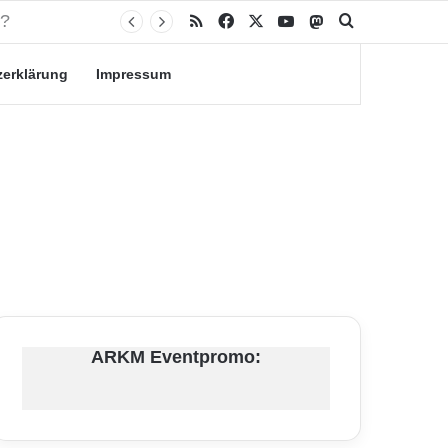
RSS
Facebook
X
YouTube
Mastodon
Suche nach
zerklärung
Impressum
ARKM Eventpromo: