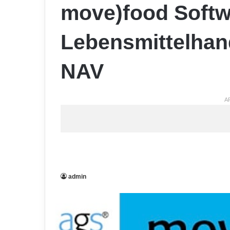
move)food Softw
Lebensmittelhan
NAV
A
admin