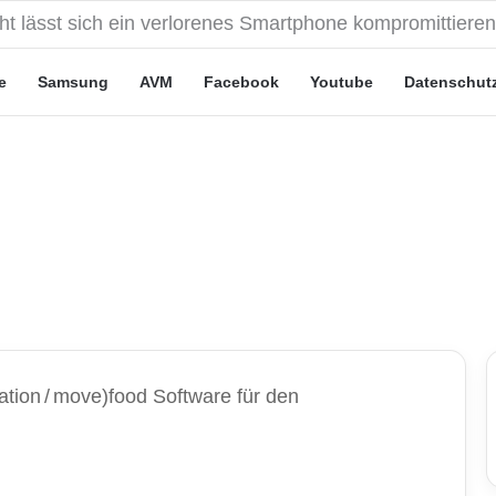
eute“-Tarife: Marketing-Trick oder echte Vorteile?
e
Samsung
AVM
Facebook
Youtube
Datenschut
ation
/
move)food Software für den