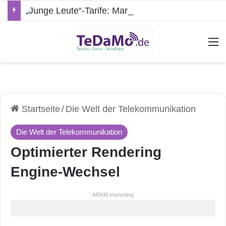
„Junge Leute“-Tarife: Marketing-Trick oder echte Vorteile?
A
Startseite
/
Die Welt der Telekommunikation
Die Welt der Telekommunikation
Optimierter Rendering
Engine-Wechsel
ARKM.marketing