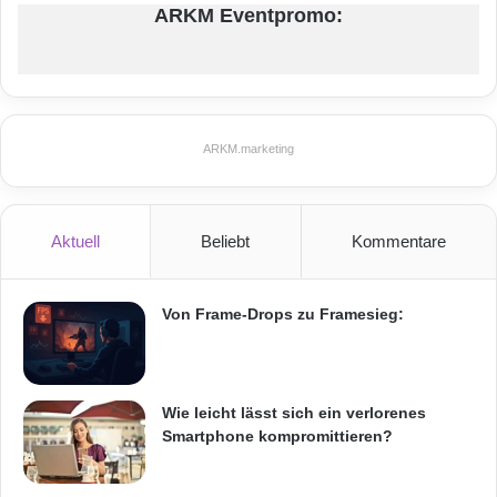
ARKM Eventpromo:
Orginal-Meldung:
z
u
t
ARKM.marketing
e
s
t
ARKM.marketing
e
n
Festnetz
Hardware
Aktuell
Beliebt
Kommentare
Informationstechnik
Internet
ITK
Von Frame-Drops zu Framesieg:
Telekommunikation
Wie leicht lässt sich ein verlorenes
Smartphone kompromittieren?