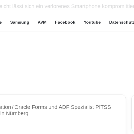
e Leute“-Tarife: Marketing-Trick oder echte Vorteile?
e
Samsung
AVM
Facebook
Youtube
Datenschut
ation
/
Oracle Forms und ADF Spezialist PITSS
in Nürnberg