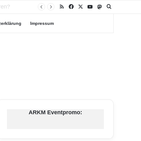
RSS
Facebook
X
YouTube
Mastodon
Suche nach
zerklärung
Impressum
ARKM Eventpromo: