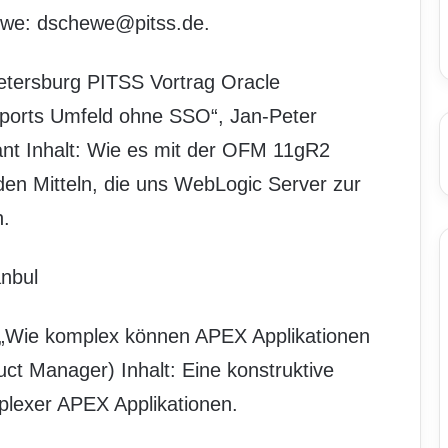
ewe: dschewe@pitss.de.
etersburg PITSS Vortrag Oracle
ports Umfeld ohne SSO“, Jan-Peter
t Inhalt: Wie es mit der OFM 11gR2
 den Mitteln, die uns WebLogic Server zur
n.
anbul
 „Wie komplex können APEX Applikationen
t Manager) Inhalt: Eine konstruktive
plexer APEX Applikationen.