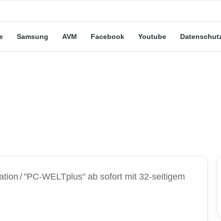
eute“-Tarife: Marketing-Trick oder echte Vorteile?
e
Samsung
AVM
Facebook
Youtube
Datenschut
ation
/
"PC-WELTplus" ab sofort mit 32-seitigem