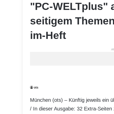
"PC-WELTplus" ab
seitigem Themen-
im-Heft
A
ots
München (ots) – Künftig jeweils ein 
/ In dieser Ausgabe: 32 Extra-Seit