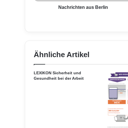
t
e
Nachrichten aus Berlin
n
a
u
s
B
e
r
Ähnliche Artikel
l
i
n
LEXIKON Sicherheit und
Gesundheit bei der Arbeit