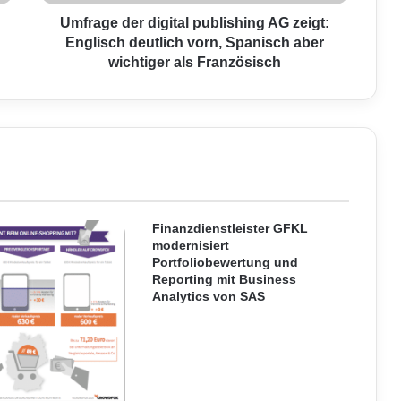
e
r
Umfrage der digital publishing AG zeigt:
d
Englisch deutlich vorn, Spanisch aber
i
wichtiger als Französisch
g
i
t
a
l
p
u
b
l
Finanzdienstleister GFKL
i
modernisiert
Portfoliobewertung und
s
Reporting mit Business
h
Analytics von SAS
i
n
g
A
G
z