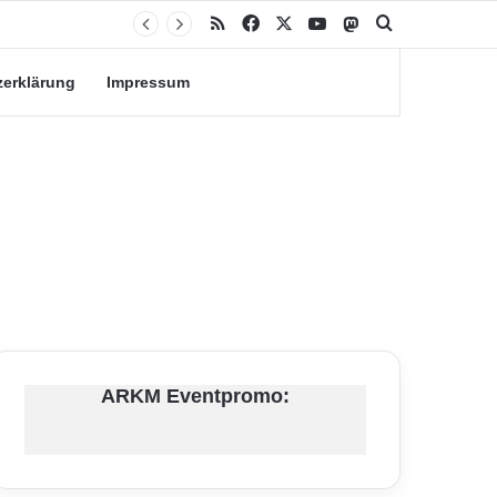
RSS
Facebook
X
YouTube
Mastodon
Suche nach
zerklärung
Impressum
ARKM Eventpromo: