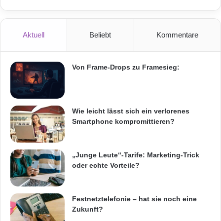
K
r
passenden Vorlage beginnen sie direkt mit der
a
e
m
r
individuellen Gestaltung ihrer Website.
e
i
Aktuell
Beliebt
Kommentare
r
n
a
f
o
Von Frame-Drops zu Framesieg:
r
m
a
t
Wie leicht lässt sich ein verlorenes
i
Smartphone kompromittieren?
o
n
s
„Junge Leute“-Tarife: Marketing-Trick
s
oder echte Vorteile?
y
s
Quelle: 1&1
t
e
Festnetztelefonie – hat sie noch eine
m
Zukunft?
Auch mobil haben 1&1 MyWebsite Nutzer