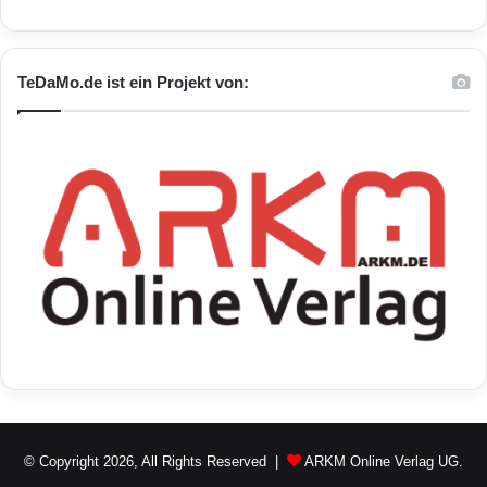
ARKM.marketing
TeDaMo.de ist ein Projekt von:
1&1
1&1 MyWebsite
Bild- und Textvorschläge
Karlsruhe
Smartphones
Tablets
Web Apps
Webhosting-Anbieter
© Copyright 2026, All Rights Reserved |
ARKM Online Verlag UG.