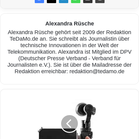
Alexandra Rüsche
Alexandra Rüsche gehört seit 2009 der Redaktion
TeDaMo.de an. Sie schreibt als Journalistin über
technische Innovationen in der Welt der
Quelle: 1&1
Telekommunikation. Alexandra ist Mitglied im DPV
(Deutscher Presse Verband - Verband für
Die
mobile Internetnutzung
nimmt immer
Journalisten e.V.). Sie ist über die Mailadresse der
weiter zu. Aus diesem Grund stehen für 1&1
Redaktion erreichbar: redaktion@tedamo.de
MyWebsite Kunden zahlreiche neue Vorlagen
zur Verfügung, die mittels responsiven
D
Designs automatisch an den Bildschirm des
i
e
jeweiligen Gerätes angepasst und optimal
w
dargestellt werden. Die neuen Vorlagen
e
l
basieren auf direktem Nutzerfeedback und
t