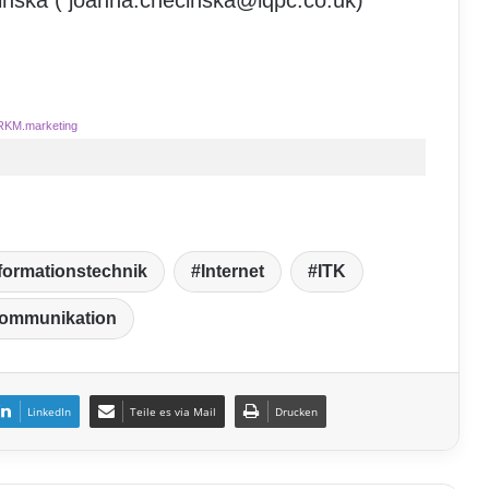
cinska ( joanna.checinska@iqpc.co.uk)
RKM.marketing
formationstechnik
Internet
ITK
kommunikation
LinkedIn
Teile es via Mail
Drucken