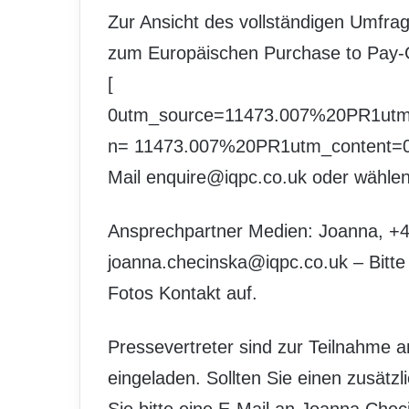
Zur Ansicht des vollständigen Umfrag
zum Europäischen Purchase to Pay-G
[
0utm_source=11473.007%20PR1ut
n= 11473.007%20PR1utm_content=
Mail enquire@iqpc.co.uk oder wähl
Ansprechpartner Medien: Joanna, +
joanna.checinska@iqpc.co.uk – Bitte
Fotos Kontakt auf.
Pressevertreter sind zur Teilnahme 
eingeladen. Sollten Sie einen zusätz