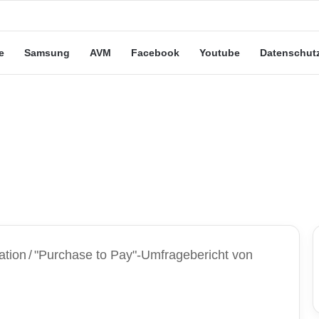
eute“-Tarife: Marketing-Trick oder echte Vorteile?
e
Samsung
AVM
Facebook
Youtube
Datenschut
ation
/
"Purchase to Pay"-Umfragebericht von