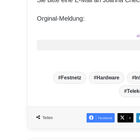
Sie bitte eine E-Mail an Joanna Che
Orginal-Meldung:
A
Festnetz
Hardware
In
Tele
Teilen
Facebook
X