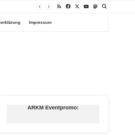
RSS
Facebook
X
YouTube
Mastodon
Suche nach
zerklärung
Impressum
ARKM Eventpromo: