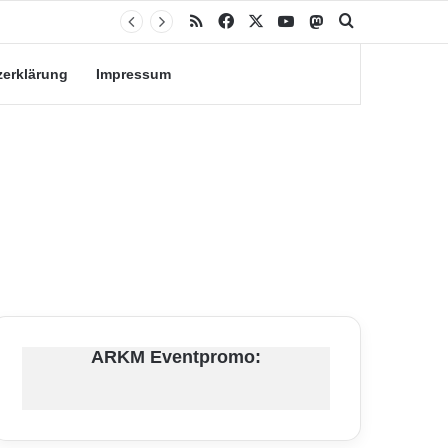
RSS
Facebook
X
YouTube
Mastodon
Suche nach
zerklärung
Impressum
ARKM Eventpromo: