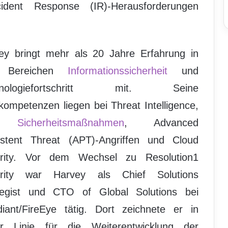
ident Response (IR)-Herausforderungen
ey bringt mehr als 20 Jahre Erfahrung in
 Bereichen
Informationssicherheit
und
hnologiefortschritt mit. Seine
kompetenzen liegen bei Threat Intelligence,
R,
Sicherheitsmaßnahmen
, Advanced
istent Threat (APT)-Angriffen und Cloud
rity. Vor dem Wechsel zu Resolution1
rity war Harvey als Chief Solutions
tegist und CTO of Global Solutions bei
iant/FireEye tätig. Dort zeichnete er in
er Linie für die Weiterentwicklung der