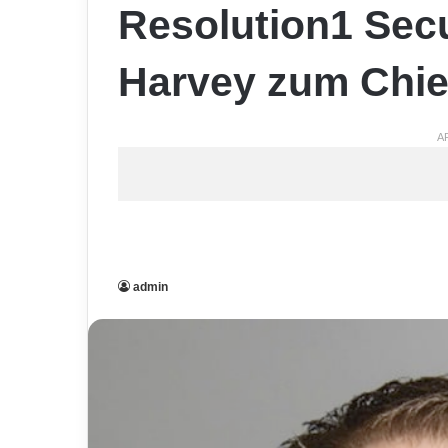
Resolution1 Secu
Harvey zum Chief
A
admin