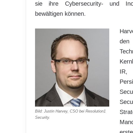
sie ihre Cybersecurity- und Inc
bewältigen können.
Harv
den
Tec
Kern
I
Pers
Secu
Secu
Stra
Bild: Justin Harvey, CSO bei Resolution1
Security.
Mand
erst