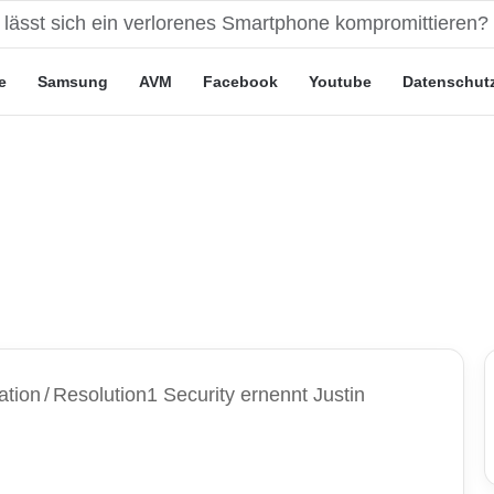
ute“-Tarife: Marketing-Trick oder echte Vorteile?
e
Samsung
AVM
Facebook
Youtube
Datenschut
ation
/
Resolution1 Security ernennt Justin