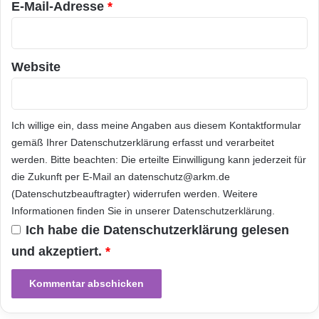
e
E-Mail-Adresse
*
eine führende unabhängige nationale
i
n
Beratungsgesellschaft. Eine starke
e
Teamorientierung und ein ganzheitlicher
s
Website
S
Beratungsansatz prägen die Arbeitsweise von
3
-
RölfsPartner: Wirtschaftsprüfer, Steuerberater,
k
Ich willige ein, dass meine Angaben aus diesem Kontaktformular
Rechtsanwälte und Unternehmensberater
o
gemäß Ihrer
Datenschutzerklärung
erfasst und verarbeitet
m
arbeiten interdisziplinär eng zusammen und
werden. Bitte beachten: Die erteilte Einwilligung kann jederzeit für
p
die Zukunft per E-Mail an datenschutz@arkm.de
bieten ein breites Spektrum spezialisierter und
a
(Datenschutzbeauftragter) widerrufen werden. Weitere
t
mandantenorientierter
Dienstleistungen
an.
i
Informationen finden Sie in unserer
Datenschutzerklärung
.
b
Die interdisziplinären Kompetenzen sind in
Ich habe die
Datenschutzerklärung
gelesen
l
und akzeptiert.
*
sechs Competence Centern gebündelt: Fraud
e
n
– Risk – Compliance, Private Clients, Public
C
Sector, Real Estate, Restructuring sowie
l
o