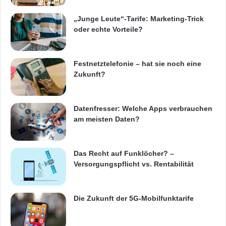
a
n
„Junge Leute“-Tarife: Marketing-Trick
Festnetz
Hardware
®
oder echte Vorteile?
Informationstechnik
Internet
ITK
Festnetztelefonie – hat sie noch eine
Telekommunikation
Zukunft?
Datenfresser: Welche Apps verbrauchen
am meisten Daten?
Das Recht auf Funklöcher? –
Versorgungspflicht vs. Rentabilität
Die Zukunft der 5G-Mobilfunktarife