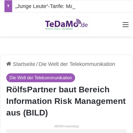
„Junge Leute“-Tarife: Marketing-Trick oder echte Vorteile?
A
Startseite
/
Die Welt der Telekommunikation
Die Welt der Telekommunikation
RölfsPartner baut Bereich
Information Risk Management
aus (BILD)
ARKM.marketing